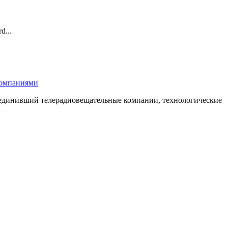
d...
компаниями
бъединивший телерадиовещательные компании, технологические