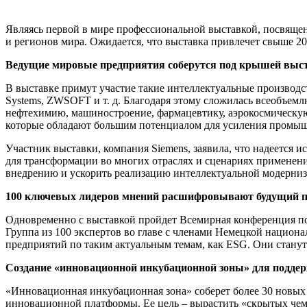
Являясь первой в мире профессиональной выставкой, посвящен
и регионов мира. Ожидается, что выставка привлечет свыше 2
Ведущие мировые предприятия соберутся под крышей выста
В выставке примут участие такие интеллектуальные производс
Systems, ZWSOFT и т. д. Благодаря этому сложилась всеобъе
нефтехимию, машиностроение, фармацевтику, аэрокосмическую 
которые обладают большим потенциалом для усиления промы
Участник выставки, компания Siemens, заявила, что надеется 
для трансформации во многих отраслях и сценариях применен
внедрению и ускорить реализацию интеллектуальной модерниз
100 ключевых лидеров мнений расшифровывают будущий пу
Одновременно с выставкой пройдет Всемирная конференция по ци
Группа из 100 экспертов во главе с членами Немецкой национа
предприятий по таким актуальным темам, как ESG. Они стану
Создание «инновационной инкубационной зоны» для подде
«Инновационная инкубационная зона» соберет более 30 новых
инновационной платформы. Ее цель – вырастить «скрытых че