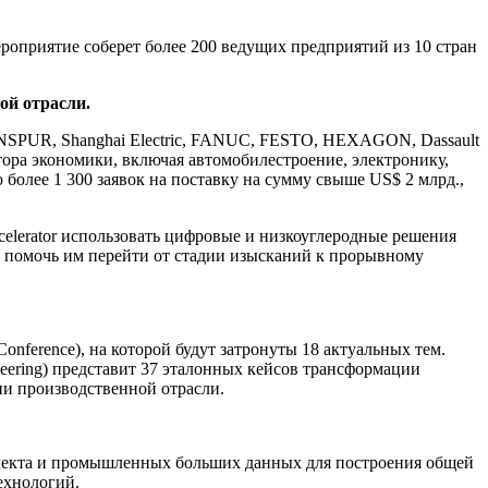
роприятие соберет более 200 ведущих предприятий из 10 стран
ой отрасли.
 INSPUR, Shanghai Electric, FANUC, FESTO, HEXAGON, Dassault
ора экономики, включая автомобилестроение, электронику,
более 1 300 заявок на поставку на сумму свыше US$ 2 млрд.,
celerator использовать цифровые и низкоуглеродные решения
, помочь им перейти от стадии изысканий к прорывному
onference), на которой будут затронуты 18 актуальных тем.
eering) представит 37 эталонных кейсов трансформации
и производственной отрасли.
ллекта и промышленных больших данных для построения общей
ехнологий.