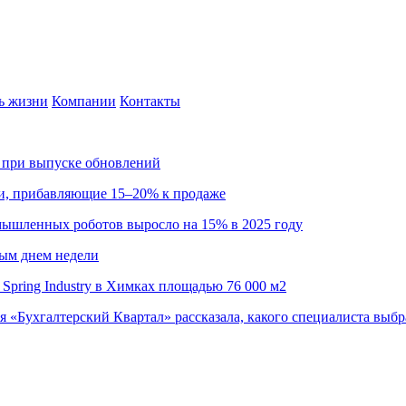
ь жизни
Компании
Контакты
са при выпуске обновлений
ии, прибавляющие 15–20% к продаже
омышленных роботов выросло на 15% в 2025 году
ным днем недели
Spring Industry в Химках площадью 76 000 м2
я «Бухгалтерский Квартал» рассказала, какого специалиста выбр