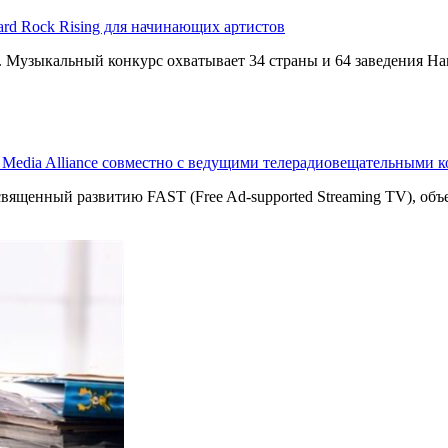
ard Rock Rising для начинающих артистов
g. Музыкальный конкурс охватывает 34 страны и 64 заведения Har
T Media Alliance совместно с ведущими телерадиовещательными 
священный развитию FAST (Free Ad-supported Streaming TV), о