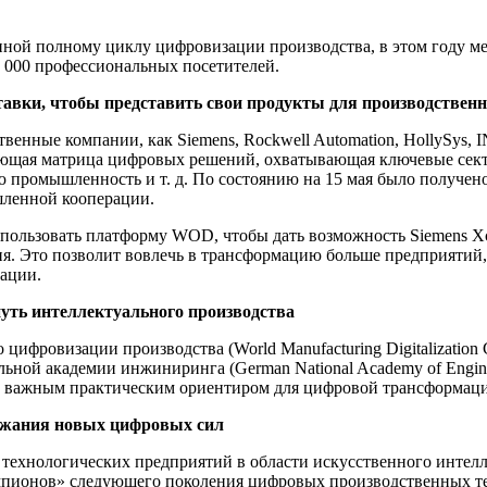
ной полному циклу цифровизации производства, в этом году ме
0 000 профессиональных посетителей.
вки, чтобы представить свои продукты для производственн
твенные компании, как Siemens, Rockwell Automation, HollySys,
млющая матрица цифровых решений, охватывающая ключевые сект
промышленность и т. д. По состоянию на 15 мая было получено 
шленной кооперации.
использовать платформу WOD, чтобы дать возможность Siemens X
ия. Это позволит вовлечь в трансформацию больше предприятий
ации.
ть интеллектуального производства
фровизации производства (World Manufacturing Digitalization C
льной академии инжиниринга (German National Academy of Engin
т важным практическим ориентиром для цифровой трансформаци
ржания новых цифровых сил
 технологических предприятий в области искусственного инте
мпионов» следующего поколения цифровых производственных т