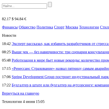
82.17 $
94.84 €
Финансы
Общество
Политика
Спорт
Москва
Технологии
Стил
Новости
18:42
Эксперт рассказал, как избавить разработчиков от стрес
08:25
Выше чек — без навязчивости: три сценария консультац
05:48
Роботизация в мире бьет новые рекорды: количество пр
17:15
«Ренессанс Страхование» назвал пятницу самым аварий
17:06
Spring Development Group построит индустриальный парк 
17:22
Бухгалтер в штате или бухгалтер на аутсорсинге: компани
Вернуться на главную
Технологии
4 июня 15:05