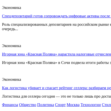
Экономика
Спецдепозитарий готов сопровождать цифровые активы после
Роль специализированных депозитариев на российском рынке к
очередь...
Экономика
Игорная зона «Красная Поляна» нарастила налоговые отчислен
Игорная зона «Красная Поляна» в Сочи подвела итоги работы з
Экономика
Как логистика убивает и спасает рейтинг селлера: разбираем ц
Логистика для селлера сегодня — это не только лишь про достав
Финансы
Общество
Политика
Спорт
Москва
Технологии
Стил