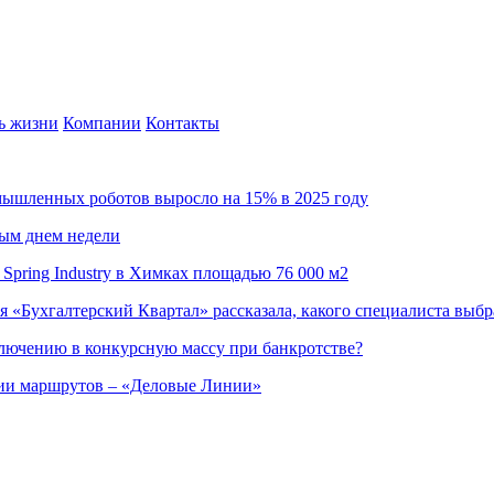
ь жизни
Компании
Контакты
омышленных роботов выросло на 15% в 2025 году
ным днем недели
Spring Industry в Химках площадью 76 000 м2
я «Бухгалтерский Квартал» рассказала, какого специалиста выбр
ючению в конкурсную массу при банкротстве?
ции маршрутов – «Деловые Линии»