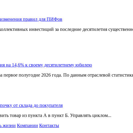
 изменения правил для ПИФов
оллективных инвестиций за последние десятилетия существенно
ия на 14,6% к своему десятилетнему юбилею
а первое полугодие 2026 года. По данным отраслевой статистик
епочку от склада до покупателя
ить товар из пункта А в пункт Б. Управлять циклом...
ь жизни
Компании
Контакты