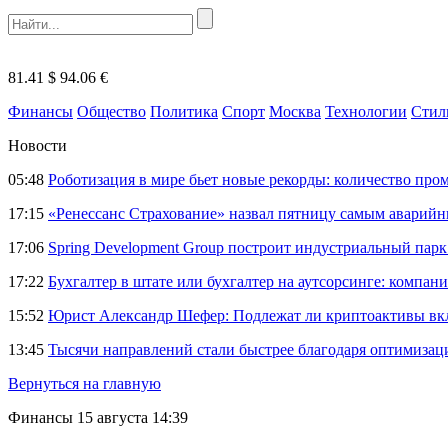
81.41 $
94.06 €
Финансы
Общество
Политика
Спорт
Москва
Технологии
Стил
Новости
05:48
Роботизация в мире бьет новые рекорды: количество пр
17:15
«Ренессанс Страхование» назвал пятницу самым аварий
17:06
Spring Development Group построит индустриальный парк 
17:22
Бухгалтер в штате или бухгалтер на аутсорсинге: компани
15:52
Юрист Александр Шефер: Подлежат ли криптоактивы вкл
13:45
Тысячи направлений стали быстрее благодаря оптимиза
Вернуться на главную
Финансы
15 августа 14:39