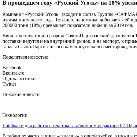
В прошедшем году «Русский Уголь» на 18% увели
Компания «Русский Уголь» (входит в состав Группы «САФМАР»
итогам минувшего года. Топливо, напомним, добывается ей в 
200000 тонн (18%) превышает показатели добычи за 2019 год.
Ввод в эксплуатацию разреза Саяно-Партизанский датируется 
поставки ведутся и на внутренний рынок, и на экспорт, к при
запасы Саяно-Партизанского каменноугольного месторождения
Поделиться новостью:
Facebook
Вконтакте
Одноклассники
Twitter
Похожие новости
Технологии
Лайфхаки для работы с текстом в табличном редакторе Р7-Офи
В таблицах часто данные «склеены» в одной ячейке, а нужны от