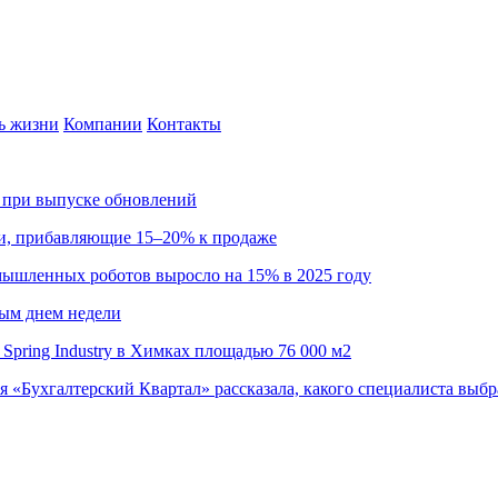
ь жизни
Компании
Контакты
са при выпуске обновлений
ии, прибавляющие 15–20% к продаже
омышленных роботов выросло на 15% в 2025 году
ным днем недели
Spring Industry в Химках площадью 76 000 м2
я «Бухгалтерский Квартал» рассказала, какого специалиста выбр