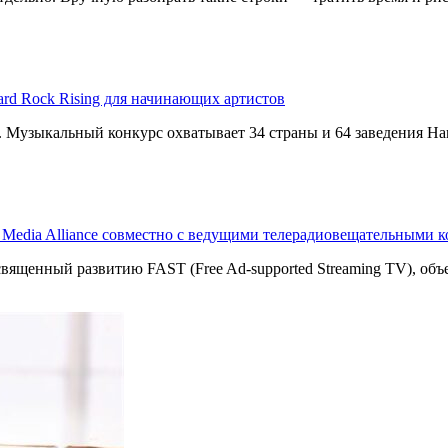
ard Rock Rising для начинающих артистов
g. Музыкальный конкурс охватывает 34 страны и 64 заведения Har
T Media Alliance совместно с ведущими телерадиовещательными 
священный развитию FAST (Free Ad-supported Streaming TV), о