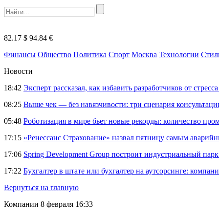
82.17 $
94.84 €
Финансы
Общество
Политика
Спорт
Москва
Технологии
Стил
Новости
18:42
Эксперт рассказал, как избавить разработчиков от стрес
08:25
Выше чек — без навязчивости: три сценария консультац
05:48
Роботизация в мире бьет новые рекорды: количество пр
17:15
«Ренессанс Страхование» назвал пятницу самым аварий
17:06
Spring Development Group построит индустриальный парк 
17:22
Бухгалтер в штате или бухгалтер на аутсорсинге: компани
Вернуться на главную
Компании
8 февраля 16:33