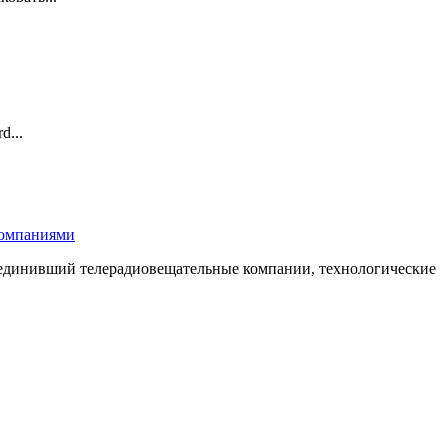
d...
компаниями
бъединивший телерадиовещательные компании, технологические