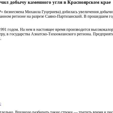
чил добычу каменного угля в Красноярском крае
 бизнесмена Михаила Гуцериева) добилась увеличения добычи к
данном регионе на разрезе Саяно-Партизанский. В прошедшем го
1991 годом. На нем в настоящее время производится высококал
меру, в государства Азиатско-Тихоокеанского региона. Предприя
.
с
дельно. Вручную разбирать такие строки — тратить время и риск