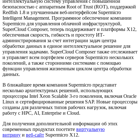
интеллектуальную систему управления с повышенной
безопасностью с аппаратным Root of Trust (ROT), поддержкой
Redfish 1.8 и улучшенным веб-интерфейсом Supermicro
Intelligent Management. Программное обеспечение компании
Supermicro для управления облачной инфраструктурой,
SuperCloud Composer, теперь поддерживает и платформы X12,
обеспечивая скорость, гибкость и простоту ИТ-
администрирования за счет интеграции задач центра
обработки данных в единое интеллектуальное решение для
управления задачами. SuperCloud Composer также отслеживает
и управляет всем портфелем серверов Supermicro нескольких
поколений, а также сторонними системами с помощью
функции управления жизненным циклом центра обработки
данных.
В ближайшее время компания Supermicro представит
несколько архитектурных решений, использующих
процессоры Intel Xeon Scalable 3-го поколения, включая Oracle
Linux и сертифицированные решения SAP. Новые процессоры
созданы для различных типов рабочих нагрузок, включая
работу с HPC, AI, Enterprise и Cloud.
Для получения дополнительной информации об этих
современных продуктах посетите
виртуальную
витрину
и
веб-сайт
Supermicro X12.