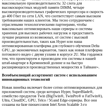
максимальную производительность: 32 слота для
высокоскоростных модулей памяти DIMM, четыре
высокопроизводительных графических процессора и скорость
до 400 Гбит по сети LAN, что соответствует самым высоким
требованиям наших клиентов. Мы тесно сотрудничаем с
отраслевыми технологическими партнерами, чтобы
максимально оптимизировать наши серверы и системы
хранения для высоких рабочих нагрузок и предоставить
лучшие решения из возможных, от систем с высокой
производительностью, таких как Hyper или наша
оптимизированная платформа для глубокого обучения Delta
GPU, до экономичных вариантов, таких как новая платформа
потокового видео с двумя узлами в корпусе 2U. Мы гордимся
тем, что проектируем и производим эти системы в нашей
штаб-квартире в Кремниевой долине и на быстро
расширяющихся производственных мощностях в Тайване».
Всеобъемлющий ассортимент систем с использованием
инновационных технологий
Новая линейка включает более сотни оптимизированных для
приложений систем, среди которых Hyper, SuperBlade®,
семейство продуктов Twin (BigTwin®, TwinPro® и FatTwin®),
Ultra, CloudDC, GPU, Telco / 5Gand Edge-серверы. Все они
созданы на базе процессоров Intel Xeon Scalable 3-го