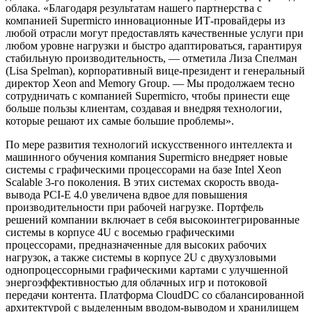
облака. «Благодаря результатам нашего партнерства с
компанией Supermicro инновационные ИТ-провайдеры из
любой отрасли могут предоставлять качественные услуги при
любом уровне нагрузки и быстро адаптироваться, гарантируя
стабильную производительность, — отметила Лиза Спелман
(Lisa Spelman), корпоративный вице-президент и генеральный
директор Xeon and Memory Group. — Мы продолжаем тесно
сотрудничать с компанией Supermicro, чтобы принести еще
больше пользы клиентам, создавая и внедряя технологии,
которые решают их самые большие проблемы».
По мере развития технологий искусственного интеллекта и
машинного обучения компания Supermicro внедряет новые
системы с графическими процессорами на базе Intel Xeon
Scalable 3-го поколения. В этих системах скорость ввода-
вывода PCI-E 4.0 увеличена вдвое для повышения
производительности при рабочей нагрузке. Портфель
решений компании включает в себя высокоинтегрированные
системы в корпусе 4U с восемью графическими
процессорами, предназначенные для высоких рабочих
нагрузок, а также системы в корпусе 2U с двухузловыми
однопроцессорными графическими картами с улучшенной
энергоэффективностью для облачных игр и потоковой
передачи контента. Платформа CloudDC со сбалансированной
архитектурой с выделенным вводом-выводом и хранилищем