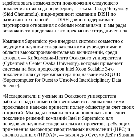
задействовать возможности подключения следующего
поколения от ядра до периферии, — сказал Сидд Ченумолу
(Sidd Chenumolu), вице-президент компании DISH по
развитию технологий. — DISH давно поддерживает
партнерские отношения с обеими компаниями, и мы рады
возможности продолжить это прекрасное сотрудничество».
Компания Supermicro уже внедрила системы совместно с
ведущими научно-исследовательскими учреждениями в
области высокопроизводительных вычислений, среди
которых — Кибермедиа-Центр Осакского университета
(Cybermedia Center Osaka University), который применяет
системы на базе процессоров Intel Xeon Scalable 3-го
поколения для суперкомпьютера под названием SQUID
(Supercomputer for Quest to Unsolved Interdisciplinary Data
Science).
«Исследователи и ученые из Осакского университета
работают над своими собственными исследовательскими
проектами в надежде принести пользу обществу за счет своих
открытий. Мы рады возможности использовать последнее
поколение решений компаний Intel и Supermicro для
передовых научно-исследовательских проектов, требующих
применения высокопроизводительных вычислений (HPC) и
анализа данных (HPDA)», — заявил д-р Сусуму Дейт (Susumu