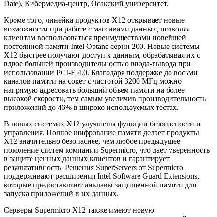
Date), Кибермедиа-центр, Осакский университет.
Кроме того, линейка продуктов X12 открывает новые
возможности при работе с массивами данных, позволяя
клиентам воспользоваться преимуществами новейшей
постоянной памяти Intel Optane серии 200. Новые системы
X12 быстрее получают доступ к данным, обрабатывая их с
вдвое большей производительностью ввода-вывода при
использовании PCI-E 4.0. Благодаря поддержке до восьми
каналов памяти на сокет с частотой 3200 МГц можно
напрямую адресовать больший объем памяти на более
высокой скорости, тем самым увеличив производительность
приложений до 46% в широко используемых тестах.
В новых системах X12 улучшены функции безопасности и
управления. Полное шифрование памяти делает продукты
X12 значительно безопаснее, чем любое предыдущее
поколение систем компании Supermicro, что дает уверенность
в защите ценных данных клиентов и гарантирует
результативность. Решения SuperServers от Supermicro
поддерживают расширения Intel Software Guard Extensions,
которые предоставляют анклавы защищенной памяти для
запуска приложений и их данных.
Серверы Supermicro X12 также имеют новую