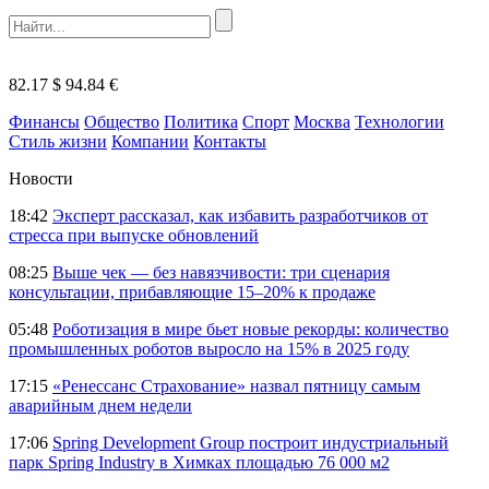
82.17 $
94.84 €
Финансы
Общество
Политика
Спорт
Москва
Технологии
Стиль жизни
Компании
Контакты
Новости
18:42
Эксперт рассказал, как избавить разработчиков от
стресса при выпуске обновлений
08:25
Выше чек — без навязчивости: три сценария
консультации, прибавляющие 15–20% к продаже
05:48
Роботизация в мире бьет новые рекорды: количество
промышленных роботов выросло на 15% в 2025 году
17:15
«Ренессанс Страхование» назвал пятницу самым
аварийным днем недели
17:06
Spring Development Group построит индустриальный
парк Spring Industry в Химках площадью 76 000 м2