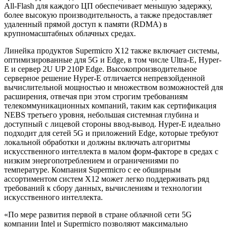
All-Flash для каждого ЦП обеспечивает меньшую задержку,
более высокую производительность, а также предоставляет
удаленный прямой доступ к памяти (RDMA) в
крупномасштабных облачных средах.
Линейка продуктов Supermicro X12 также включает системы,
оптимизированные для 5G и Edge, в том числе Ultra-E, Hyper-
E и сервер 2U UP 210P Edge. Высокопроизводительное
серверное решение Hyper-E отличается непревзойденной
вычислительной мощностью и множеством возможностей для
расширения, отвечая при этом строгим требованиям
телекоммуникационных компаний, таким как сертификация
NEBS третьего уровня, небольшая системная глубина и
доступный с лицевой стороны ввод-вывод. Hyper-E идеально
подходит для сетей 5G и приложений Edge, которые требуют
локальной обработки и должны включать алгоритмы
искусственного интеллекта в малом форм-факторе в средах с
низким энергопотреблением и ограничениями по
температуре. Компания Supermicro с ее обширным
ассортиментом систем X12 может легко поддерживать ряд
требований к сбору данных, вычислениям и технологии
искусственного интеллекта.
«По мере развития первой в стране облачной сети 5G
компании Intel и Supermicro позволяют максимально