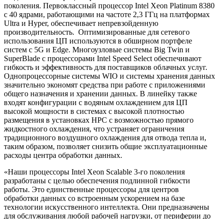
поколения. Первоклассный процессор Intel Xeon Platinum 8380
с 40 ядрами, работающими на частоте 2,3 ГГц на платформах
Ultra и Hyper, обеспечивает непревзойденную
производительность. Оптимизированные для сетевого
использования ЦП используются в обширном портфеле
систем с 5G и Edge. Многоузловые системы Big Twin и
SuperBlade с процессорами Intel Speed Select обеспечивают
гибкость и эффективность для поставщиков облачных услуг.
Однопроцессорные системы WIO и системы хранения данных
значительно экономят средства при работе с приложениями
общего назначения и хранении данных. В линейку также
входят конфигурации с водяным охлаждением для ЦП
высокой мощности в системах с высокой плотностью
размещения в установках HPC с возможностью прямого
жидкостного охлаждения, что устраняет ограничения
традиционного воздушного охлаждения для отвода тепла и,
таким образом, позволяет снизить общие эксплуатационные
расходы центра обработки данных.
«Наши процессоры Intel Xeon Scalable 3-го поколения
разработаны с целью обеспечения подлинной гибкости
работы. Это единственные процессоры для центров
обработки данных со встроенным ускорением на базе
технологии искусственного интеллекта. Они предназначены
для обслуживания любой рабочей нагрузки, от периферии до