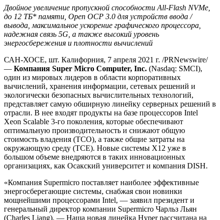
Двойное увеличение пропускной способности All-Flash NVMe,
до 12 ТБ* памяти, Open OCP 3.0 для устройств ввода /
вывода, максимальное ускорение графического процессора,
надежная связь 5G, а также высокий уровень
энергосбережения и плотности вычислений
САН-ХОСЕ, шт. Калифорния, 7 апреля 2021 г. /PRNewswire/
—
Компания Super Micro Computer, Inc.
(Nasdaq: SMCI),
один из мировых лидеров в области корпоративных
вычислений, хранения информации, сетевых решений и
экологически безопасных вычислительных технологий,
представляет самую обширную линейку серверных решений в
отрасли. В нее входят продукты на базе процессоров Intel
Xeon Scalable 3-го поколения, которые обеспечивают
оптимальную производительность и снижают общую
стоимость владения (TCO), а также общие затраты на
окружающую среду (TCE). Новые системы X12 уже в
большом объеме внедряются в таких инновационных
организациях, как Осакский университет и компания DISH.
«Компания Supermicro поставляет наиболее эффективные
энергосберегающие системы, снабжая свои новинки
мощнейшими процессорами Intel, — заявил президент и
генеральный директор компании Supermicro Чарльз Льян
(Charles Liang). — Наша новая линейка Hyper рассчитана на