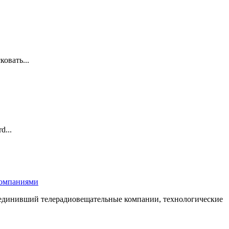
овать...
d...
компаниями
бъединивший телерадиовещательные компании, технологические