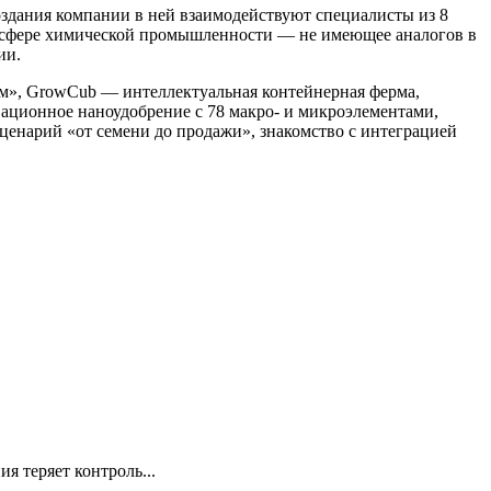
оздания компании в ней взаимодействуют специалисты из 8
в сфере химической промышленности — не имеющее аналогов в
ии.
м», GrowCub — интеллектуальная контейнерная ферма,
ационное наноудобрение с 78 макро- и микроэлементами,
енарий «от семени до продажи», знакомство с интеграцией
я теряет контроль...