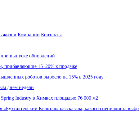
ь жизни
Компании
Контакты
са при выпуске обновлений
ии, прибавляющие 15–20% к продаже
омышленных роботов выросло на 15% в 2025 году
ным днем недели
Spring Industry в Химках площадью 76 000 м2
я «Бухгалтерский Квартал» рассказала, какого специалиста выбр