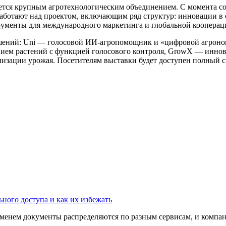
ляется крупным агротехнологическим объединением. С момента с
работают над проектом, включающим ряд структур: инновации 
рументы для международного маркетинга и глобальной кооперац
ешений: Uni — голосовой ИИ-агропомощник и «цифровой агроно
ием растений с функцией голосового контроля, GrowX — иннов
изации урожая. Посетителям выставки будет доступен полный сц
ного доступа и как их избежать
ременем документы распределяются по разным сервисам, и компани