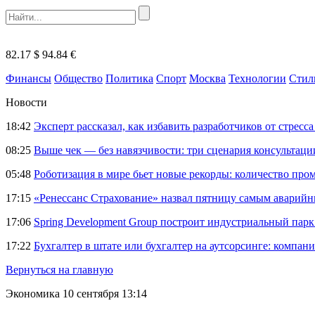
82.17 $
94.84 €
Финансы
Общество
Политика
Спорт
Москва
Технологии
Стил
Новости
18:42
Эксперт рассказал, как избавить разработчиков от стрес
08:25
Выше чек — без навязчивости: три сценария консультац
05:48
Роботизация в мире бьет новые рекорды: количество пр
17:15
«Ренессанс Страхование» назвал пятницу самым аварий
17:06
Spring Development Group построит индустриальный парк 
17:22
Бухгалтер в штате или бухгалтер на аутсорсинге: компани
Вернуться на главную
Экономика
10 сентября 13:14