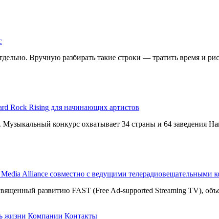
с
дельно. Вручную разбирать такие строки — тратить время и риск
ard Rock Rising для начинающих артистов
g. Музыкальный конкурс охватывает 34 страны и 64 заведения Har
T Media Alliance совместно с ведущими телерадиовещательными 
священный развитию FAST (Free Ad-supported Streaming TV), о
ь жизни
Компании
Контакты