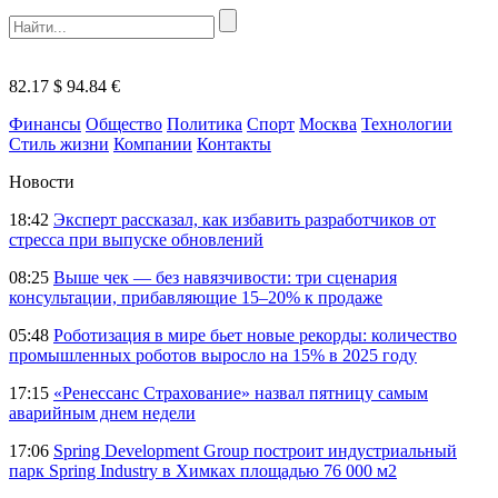
82.17 $
94.84 €
Финансы
Общество
Политика
Спорт
Москва
Технологии
Стиль жизни
Компании
Контакты
Новости
18:42
Эксперт рассказал, как избавить разработчиков от
стресса при выпуске обновлений
08:25
Выше чек — без навязчивости: три сценария
консультации, прибавляющие 15–20% к продаже
05:48
Роботизация в мире бьет новые рекорды: количество
промышленных роботов выросло на 15% в 2025 году
17:15
«Ренессанс Страхование» назвал пятницу самым
аварийным днем недели
17:06
Spring Development Group построит индустриальный
парк Spring Industry в Химках площадью 76 000 м2