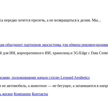
 нередко хочется прилечь, а не возвращаться к делам. Мы...
щам объединит партнеров экосистемы для обмена рекомендаци
 для ИИ, корпоративного ИИ, хранилищ и 5G/Edge с Data Center B
изами, положившими начало стилю Leopard Aesthetics
 не автомобиль, а животное — не бегущее, а затаившееся в напр
ь жизни
Компании
Контакты