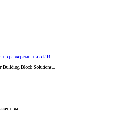
ями по развертыванию ИИ
uilding Block Solutions...
яженном...