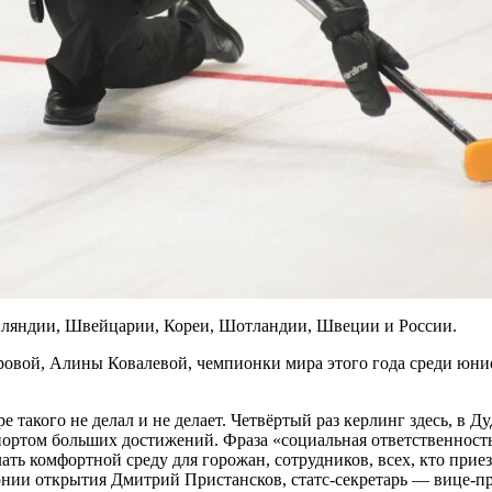
нляндии, Швейцарии, Кореи, Шотландии, Швеции и России.
овой, Алины Ковалевой, чемпионки мира этого года среди юнио
 такого не делал и не делает. Четвёртый раз керлинг здесь, в 
портом больших достижений. Фраза «социальная ответственность
ать комфортной среду для горожан, сотрудников, всех, кто приезж
онии открытия Дмитрий Пристансков, cтатс-секретарь — вице-п