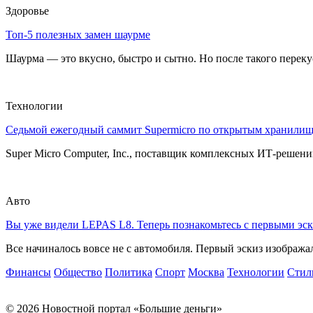
Здоровье
Топ-5 полезных замен шаурме
Шаурма — это вкусно, быстро и сытно. Но после такого перекуса
Технологии
Седьмой ежегодный саммит Supermicro по открытым хранили
Super Micro Computer, Inc., поставщик комплексных ИТ-решений
Авто
Вы уже видели LEPAS L8. Теперь познакомьтесь с первыми эск
Все начиналось вовсе не с автомобиля. Первый эскиз изображал
Финансы
Общество
Политика
Спорт
Москва
Технологии
Стил
© 2026 Новостной портал «Большие деньги»