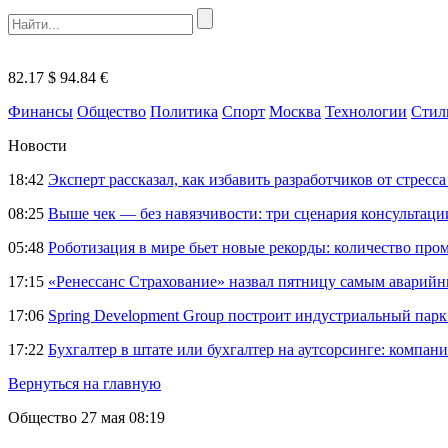
82.17 $
94.84 €
Финансы
Общество
Политика
Спорт
Москва
Технологии
Стил
Новости
18:42
Эксперт рассказал, как избавить разработчиков от стрес
08:25
Выше чек — без навязчивости: три сценария консультац
05:48
Роботизация в мире бьет новые рекорды: количество пр
17:15
«Ренессанс Страхование» назвал пятницу самым аварий
17:06
Spring Development Group построит индустриальный парк 
17:22
Бухгалтер в штате или бухгалтер на аутсорсинге: компани
Вернуться на главную
Общество
27 мая 08:19