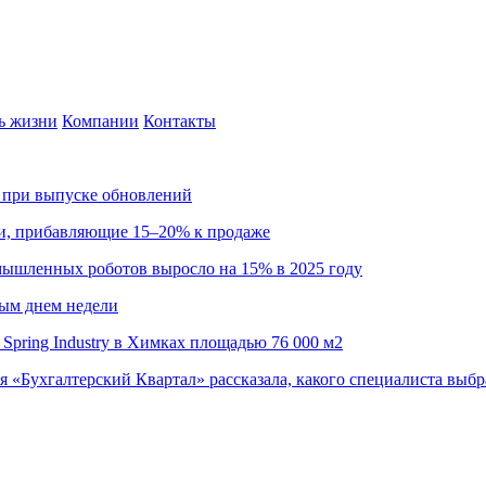
ь жизни
Компании
Контакты
са при выпуске обновлений
ии, прибавляющие 15–20% к продаже
омышленных роботов выросло на 15% в 2025 году
ным днем недели
Spring Industry в Химках площадью 76 000 м2
я «Бухгалтерский Квартал» рассказала, какого специалиста выбр