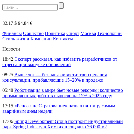
82.17 $
94.84 €
Финансы
Общество
Политика
Спорт
Москва
Технологии
Стиль жизни
Компании
Контакты
Новости
18:42
Эксперт рассказал, как избавить разработчиков от
стресса при выпуске обновлений
08:25
Выше чек — без навязчивости: три сценария
консультации, прибавляющие 15–20% к продаже
05:48
Роботизация в мире бьет новые рекорды: количество
промышленных роботов выросло на 15% в 2025 году
17:15
«Ренессанс Страхование» назвал пятницу самым
аварийным днем недели
17:06
Spring Development Group построит индустриальный
парк Spring Industry в Химках площадью 76 000 м2