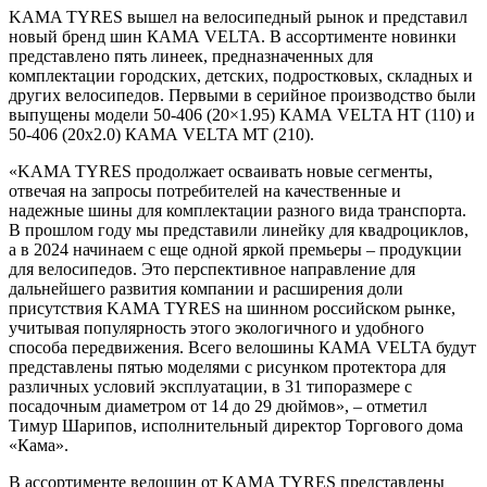
KAMA TYRES вышел на велосипедный рынок и представил
новый бренд шин КАМА VELTA. В ассортименте новинки
представлено пять линеек, предназначенных для
комплектации городских, детских, подростковых, складных и
других велосипедов. Первыми в серийное производство были
выпущены модели 50-406 (20×1.95) КАМА VELTA HT (110) и
50-406 (20х2.0) КАМА VELTA MT (210).
«KAMA TYRES продолжает осваивать новые сегменты,
отвечая на запросы потребителей на качественные и
надежные шины для комплектации разного вида транспорта.
В прошлом году мы представили линейку для квадроциклов,
а в 2024 начинаем с еще одной яркой премьеры – продукции
для велосипедов. Это перспективное направление для
дальнейшего развития компании и расширения доли
присутствия KAMA TYRES на шинном российском рынке,
учитывая популярность этого экологичного и удобного
способа передвижения. Всего велошины КАМА VELTA будут
представлены пятью моделями с рисунком протектора для
различных условий эксплуатации, в 31 типоразмере с
посадочным диаметром от 14 до 29 дюймов», – отметил
Тимур Шарипов, исполнительный директор Торгового дома
«Кама».
В ассортименте велошин от KAMA TYRES представлены