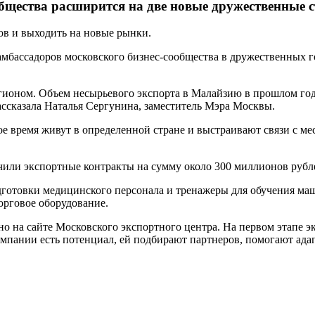
бщества расширится на две новые дружественные 
в и выходить на новые рынки.
амбассадоров московского бизнес-сообщества в дружественных г
егионом. Объем несырьевого экспорта в Малайзию в прошлом го
ассказала Наталья Сергунина, заместитель Мэра Москвы.
е время живут в определенной стране и выстраивают связи с м
или экспортные контракты на сумму около 300 миллионов рубл
дготовки медицинского персонала и тренажеры для обучения ма
орговое оборудование.
но на сайте Московского экспортного центра. На первом этапе э
компании есть потенциал, ей подбирают партнеров, помогают ад