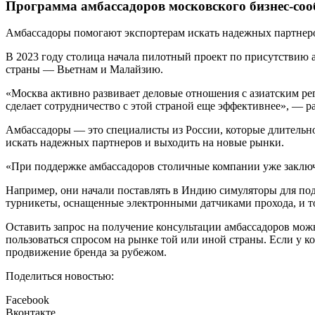
Программа амбассадоров московского бизнес-соо
Амбассадоры помогают экспортерам искать надежных партнеро
В 2023 году столица начала пилотный проект по присутствию 
страны — Вьетнам и Малайзию.
«Москва активно развивает деловые отношения с азиатским р
сделает сотрудничество с этой страной еще эффективнее», — р
Амбассадоры — это специалисты из России, которые длительно
искать надежных партнеров и выходить на новые рынки.
«При поддержке амбассадоров столичные компании уже заключ
Например, они начали поставлять в Индию симуляторы для по
турникеты, оснащенные электронными датчиками прохода, и т
Оставить запрос на получение консультации амбассадоров мож
пользоваться спросом на рынке той или иной страны. Если у 
продвижение бренда за рубежом.
Поделиться новостью:
Facebook
Вконтакте