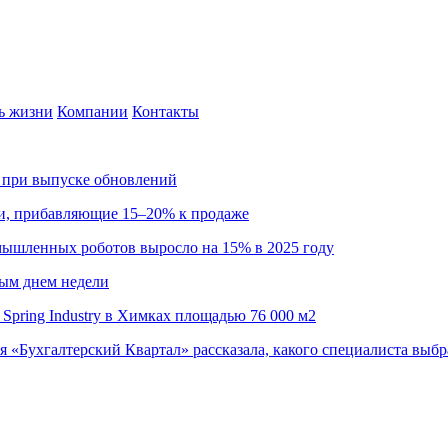
ь жизни
Компании
Контакты
са при выпуске обновлений
ии, прибавляющие 15–20% к продаже
омышленных роботов выросло на 15% в 2025 году
ным днем недели
Spring Industry в Химках площадью 76 000 м2
я «Бухгалтерский Квартал» рассказала, какого специалиста выбр