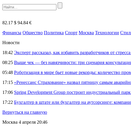
82.17 $
94.84 €
Финансы
Общество
Политика
Спорт
Москва
Технологии
Стил
Новости
18:42
Эксперт рассказал, как избавить разработчиков от стрес
08:25
Выше чек — без навязчивости: три сценария консультац
05:48
Роботизация в мире бьет новые рекорды: количество пр
17:15
«Ренессанс Страхование» назвал пятницу самым аварий
17:06
Spring Development Group построит индустриальный парк 
17:22
Бухгалтер в штате или бухгалтер на аутсорсинге: компани
Вернуться на главную
Москва
4 апреля 20:46