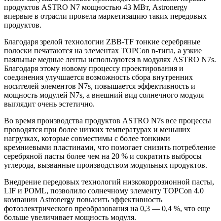
продуктов ASTRO N7 мощностью 43 МВт, Astronergy
впервые в отрасли провела маркетизацию таких передовых
продуктов.
Благодаря зрелой технологии ZBB-TF тонкие серебряные
полоски печатаются на элементах TOPCon n-типа, а узкие
паяльные медные ленты используются в модулях ASTRO N7s.
Благодаря этому новому процессу проектирования и
соединения улучшается возможность сбора внутренних
носителей элементов N7s, повышается эффективность и
мощность модулей N7s, а внешний вид солнечного модуля
выглядит очень эстетично.
Во время производства продуктов ASTRO N7s все процессы
проводятся при более низких температурах и меньших
нагрузках, которые совместимы с более тонкими
кремниевыми пластинами, что помогает снизить потребление
серебряной пасты более чем на 20 % и сократить выбросы
углерода, вызванные производством модульных продуктов.
Внедрение передовых технологий низкокоррозионной пасты,
LIF и POML, позволило солнечному элементу TOPCon 4.0
компании Astronergy повысить эффективность
фотоэлектрического преобразования на 0,3 — 0,4 %, что еще
больше увеличивает мощность модуля.