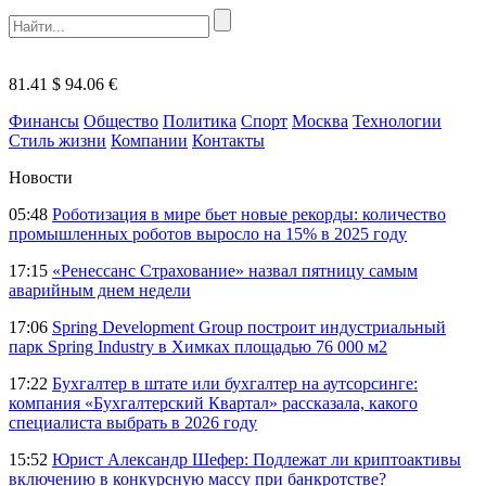
81.41 $
94.06 €
Финансы
Общество
Политика
Спорт
Москва
Технологии
Стиль жизни
Компании
Контакты
Новости
05:48
Роботизация в мире бьет новые рекорды: количество
промышленных роботов выросло на 15% в 2025 году
17:15
«Ренессанс Страхование» назвал пятницу самым
аварийным днем недели
17:06
Spring Development Group построит индустриальный
парк Spring Industry в Химках площадью 76 000 м2
17:22
Бухгалтер в штате или бухгалтер на аутсорсинге:
компания «Бухгалтерский Квартал» рассказала, какого
специалиста выбрать в 2026 году
15:52
Юрист Александр Шефер: Подлежат ли криптоактивы
включению в конкурсную массу при банкротстве?