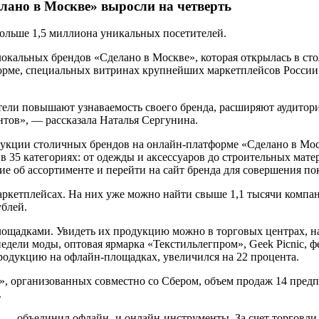
ано в Москве» выросли на четверть
ольше 1,5 миллиона уникальных посетителей.
окальных брендов «Сделано в Москве», которая открылась в ст
рме, специальных витринах крупнейших маркетплейсов России 
ели повышают узнаваемость своего бренда, расширяют аудитор
нтов», — рассказала Наталья Сергунина.
кции столичных брендов на онлайн-платформе «Сделано в Моск
 в 35 категориях: от одежды и аксессуаров до строительных мат
ие об ассортименте и перейти на сайт бренда для совершения по
ркетплейсах. На них уже можно найти свыше 1,1 тысячи компа
ублей.
ощадками. Увидеть их продукцию можно в торговых центрах, на
едели моды, оптовая ярмарка «Текстильлегпром», Geek Picnic, 
родукцию на офлайн-площадках, увеличился на 22 процента.
», организованных совместно со Сбером, объем продаж 14 предп
.
— объединил офлайн- и онлайн-инструменты. За счет торговли 