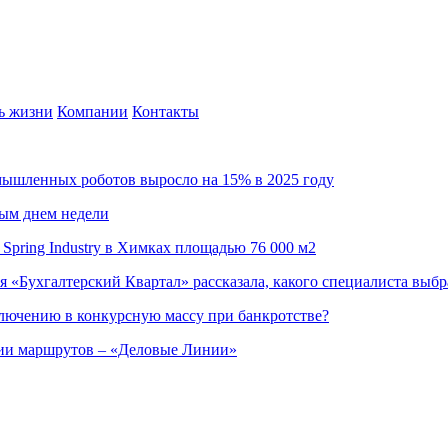
ь жизни
Компании
Контакты
омышленных роботов выросло на 15% в 2025 году
ным днем недели
Spring Industry в Химках площадью 76 000 м2
я «Бухгалтерский Квартал» рассказала, какого специалиста выбр
ючению в конкурсную массу при банкротстве?
ции маршрутов – «Деловые Линии»