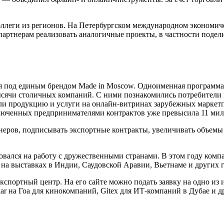
леги из регионов. На Петербургском международном экономиче
партнерам реализовать аналогичные проекты, в частности поде
 под единым брендом Made in Moscow. Одноименная программа ре
сячи столичных компаний. С ними познакомились потребители 
ли продукцию и услуги на онлайн-витринах зарубежных маркетп
ключенных предпринимателями контрактов уже превысила 11 мил
неров, подписывать экспортные контракты, увеличивать объемы
вался на работу с дружественными странами. В этом году компа
 на выставках в Индии, Саудовской Аравии, Вьетнаме и других 
экспортный центр. На его сайте можно подать заявку на одно из 
ar на Гоа для кинокомпаний, Gitex для ИТ-компаний в Дубае и д