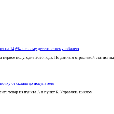
ия на 14,6% к своему десятилетнему юбилею
а первое полугодие 2026 года. По данным отраслевой статистик
епочку от склада до покупателя
ить товар из пункта А в пункт Б. Управлять циклом...