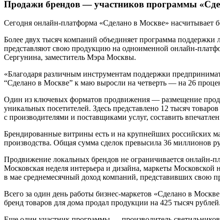
Продажи брендов — участников программы «Сдел
Сегодня онлайн-платформа «Сделано в Москве» насчитывает б
Более двух тысяч компаний объединяет программа поддержки л
представляют свою продукцию на одноименной онлайн-платфо
Сергунина, заместитель Мэра Москвы.
«Благодаря различным инструментам поддержки предпринимат
“Сделано в Москве” к маю выросли на четверть — на 26 проце
Один из ключевых форматов продвижения — размещение проду
уникальных посетителей. Здесь представлено 12 тысяч товаров
с производителями и поставщиками услуг, составить впечатлен
Брендированные витрины есть и на крупнейших российских ма
производства. Общая сумма сделок превысила 36 миллионов р
Продвижение локальных брендов не ограничивается онлайн-пл
Московская неделя интерьера и дизайна, маркеты Московской н
в мае среднемесячный доход компаний, представивших свою п
Всего за один день работы бизнес-маркетов «Сделано в Москве
бренд товаров для дома продал продукции на 425 тысяч рублей
Еще один участник программы — производитель светильников 