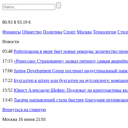
80.93 $
93.19 €
Финансы
Общество
Политика
Спорт
Москва
Технологии
Стил
Новости
05:48
Роботизация в мире бьет новые рекорды: количество пр
17:15
«Ренессанс Страхование» назвал пятницу самым аварий
17:06
Spring Development Group построит индустриальный парк 
17:22
Бухгалтер в штате или бухгалтер на аутсорсинге: компани
15:52
Юрист Александр Шефер: Подлежат ли криптоактивы вкл
13:45
Тысячи направлений стали быстрее благодаря оптимиза
Вернуться на главную
Москва
16 июня 21:01