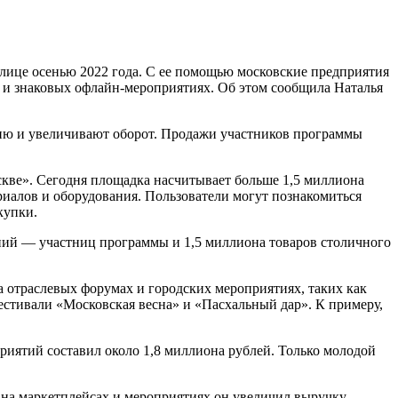
олице осенью 2022 года. С ее помощью московские предприятия
и знаковых офлайн-мероприятиях. Об этом сообщила Наталья
ию и увеличивают оборот. Продажи участников программы
ве». Сегодня площадка насчитывает больше 1,5 миллиона
ериалов и оборудования. Пользователи могут познакомиться
купки.
ний — участниц программы и 1,5 миллиона товаров столичного
 отраслевых форумах и городских мероприятиях, таких как
фестивали «Московская весна» и «Пасхальный дар». К примеру,
риятий составил около 1,8 миллиона рублей. Только молодой
на маркетплейсах и мероприятиях он увеличил выручку