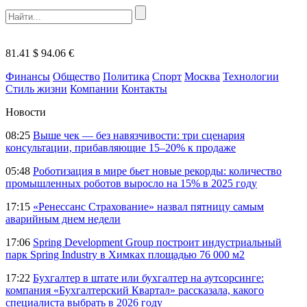
81.41 $
94.06 €
Финансы
Общество
Политика
Спорт
Москва
Технологии
Стиль жизни
Компании
Контакты
Новости
08:25
Выше чек — без навязчивости: три сценария
консультации, прибавляющие 15–20% к продаже
05:48
Роботизация в мире бьет новые рекорды: количество
промышленных роботов выросло на 15% в 2025 году
17:15
«Ренессанс Страхование» назвал пятницу самым
аварийным днем недели
17:06
Spring Development Group построит индустриальный
парк Spring Industry в Химках площадью 76 000 м2
17:22
Бухгалтер в штате или бухгалтер на аутсорсинге:
компания «Бухгалтерский Квартал» рассказала, какого
специалиста выбрать в 2026 году