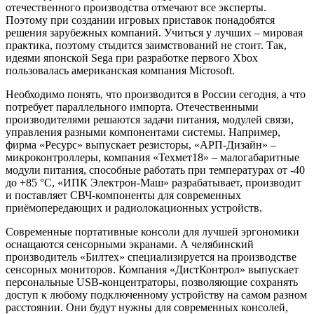
отечественного производства отмечают все эксперты.
Поэтому при создании игровых приставок понадобятся
решения зарубежных компаний. Учиться у лучших – мировая
практика, поэтому стыдится заимствований не стоит. Так,
идеями японской Sega при разработке первого Xbox
пользовалась американская компания Microsoft.
Необходимо понять, что производится в России сегодня, а что
потребует параллельного импорта. Отечественными
производителями решаются задачи питания, модулей связи,
управления разными компонентами системы. Например,
фирма «Ресурс» выпускает резисторы, «АРП-Дизайн» –
микроконтроллеры, компания «Техмет18» – малогабаритные
модули питания, способные работать при температурах от -40
до +85 °C, «ИПК Электрон-Маш» разрабатывает, производит
и поставляет СВЧ-компоненты для современных
приёмопередающих и радиолокационных устройств.
Современные портативные консоли для лучшей эргономики
оснащаются сенсорными экранами. А челябинский
производитель «Билтех» специализируется на производстве
сенсорных мониторов. Компания «ДистКонтрол» выпускает
персональные USB-концентраторы, позволяющие сохранять
доступ к любому подключенному устройству на самом разном
расстоянии. Они будут нужны для современных консолей,