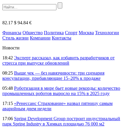
82.17 $
94.84 €
Финансы
Общество
Политика
Спорт
Москва
Технологии
Стиль жизни
Компании
Контакты
Новости
18:42
Эксперт рассказал, как избавить разработчиков от
стресса при выпуске обновлений
08:25
Выше чек — без навязчивости: три сценария
консультации, прибавляющие 15–20% к продаже
05:48
Роботизация в мире бьет новые рекорды: количество
промышленных роботов выросло на 15% в 2025 году
17:15
«Ренессанс Страхование» назвал пятницу самым
аварийным днем недели
17:06
Spring Development Group построит индустриальный
парк Spring Industry в Химках площадью 76 000 м2