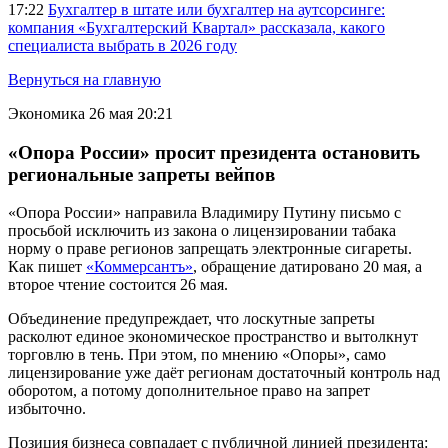
17:22
Бухгалтер в штате или бухгалтер на аутсорсинге:
компания «Бухгалтерский Квартал» рассказала, какого
специалиста выбрать в 2026 году
Вернуться на главную
Экономика
26 мая 20:21
«Опора России» просит президента остановить
региональные запреты вейпов
«Опора России» направила Владимиру Путину письмо с
просьбой исключить из закона о лицензировании табака
норму о праве регионов запрещать электронные сигареты.
Как пишет
«Коммерсантъ»
, обращение датировано 20 мая, а
второе чтение состоится 26 мая.
Объединение предупреждает, что лоскутные запреты
расколют единое экономическое пространство и вытолкнут
торговлю в тень. При этом, по мнению «Опоры», само
лицензирование уже даёт регионам достаточный контроль над
оборотом, а потому дополнительное право на запрет
избыточно.
Позиция бизнеса совпадает с публичной линией президента: