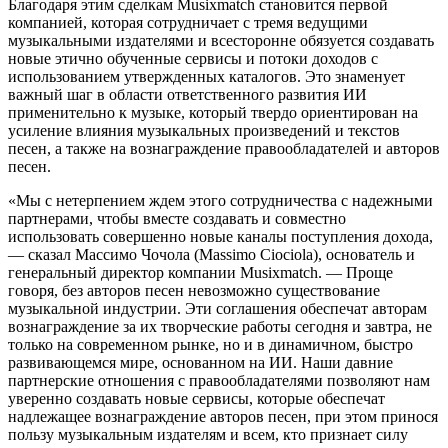
Благодаря этим сделкам Musixmatch становится первой
компанией, которая сотрудничает с тремя ведущими
музыкальными издателями и всесторонне обязуется создавать
новые этично обученные сервисы и потоки доходов с
использованием утвержденных каталогов. Это знаменует
важный шаг в области ответственного развития ИИ
применительно к музыке, который твердо ориентирован на
усиление влияния музыкальных произведений и текстов
песен, а также на вознаграждение правообладателей и авторов
песен.
«Мы с нетерпением ждем этого сотрудничества с надежными
партнерами, чтобы вместе создавать и совместно
использовать совершенно новые каналы поступления дохода,
— сказал Массимо Чочола (Massimo Ciociola), основатель и
генеральный директор компании Musixmatch. — Проще
говоря, без авторов песен невозможно существование
музыкальной индустрии. Эти соглашения обеспечат авторам
вознаграждение за их творческие работы сегодня и завтра, не
только на современном рынке, но и в динамичном, быстро
развивающемся мире, основанном на ИИ. Наши давние
партнерские отношения с правообладателями позволяют нам
уверенно создавать новые сервисы, которые обеспечат
надлежащее вознаграждение авторов песен, при этом принося
пользу музыкальным издателям и всем, кто признает силу