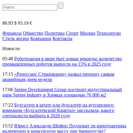
80.93 $
93.19 €
Финансы
Общество
Политика
Спорт
Москва
Технологии
Стиль жизни
Компании
Контакты
Новости
05:48
Роботизация в мире бьет новые рекорды: количество
промышленных роботов выросло на 15% в 2025 году
17:15
«Ренессанс Страхование» назвал пятницу самым
аварийным днем недели
17:06
Spring Development Group построит индустриальный
парк Spring Industry в Химках площадью 76 000 м2
17:22
Бухгалтер в штате или бухгалтер на аутсорсинге:
компания «Бухгалтерский Квартал» рассказала, какого
специалиста выбрать в 2026 году
15:52
Юрист Александр Шефер: Подлежат ли криптоактивы
включению в конкурсную массу при банкротстве?