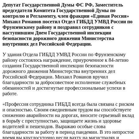
Депутат Государственной Думы ФС РФ, Заместитель
председателя Комитета Государственной Думы по
контролю и Регламенту, член фракции «Единая Россия»
Михаил Романов посетил Отдел ГИБДД УМВД России по
Фрунзенскому району и поздравил сотрудников с
наступившим Днем Государственной инспекции
безопасности дорожного движения Министерства
внутренних дел Российской Федерации.
У здания Отдела ГИБДД УМВД России по Фрунзенскому
району состоялось награждение, приуроченное к 84-летию
создания Государственной инспекции безопасности
дорожного движения Министерства внутренних дел
Российской Федерации. Михаил Романов вручил
благодарности за добросовестное исполнение служебных
обязанностей и достигнутые профессиональные успехи в
работе.
«Профессия сотрудника ГИБДД всегда была связана с риском
и опасностью. Своим ежедневным трудом вы способствуете
снижению аварийности на дорогах, вносите серьезный вклад
в борьбу с преступностью, защищаете жизнь и здоровье
водителей и пешеходов. Выражаю особые слова
благодарности за работу в период пандемии. В это непростое
время вы круглосуточно несли вахту на магистралях и