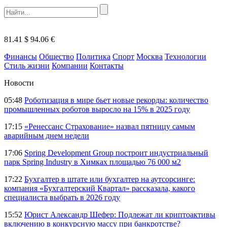
81.41 $
94.06 €
Финансы
Общество
Политика
Спорт
Москва
Технологии
Стиль жизни
Компании
Контакты
Новости
05:48
Роботизация в мире бьет новые рекорды: количество
промышленных роботов выросло на 15% в 2025 году
17:15
«Ренессанс Страхование» назвал пятницу самым
аварийным днем недели
17:06
Spring Development Group построит индустриальный
парк Spring Industry в Химках площадью 76 000 м2
17:22
Бухгалтер в штате или бухгалтер на аутсорсинге:
компания «Бухгалтерский Квартал» рассказала, какого
специалиста выбрать в 2026 году
15:52
Юрист Александр Шефер: Подлежат ли криптоактивы
включению в конкурсную массу при банкротстве?