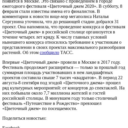
появятся в Москве. Это связано с проведением в городе
ежегодного фестиваля «Цветочный джем 2020». В субботу, 8
февраля стали известны имена его финалистов. В
комментарии к новости вице-мэр мегаполиса Наталья
Сергунина уточнила, что до решающей стадии добрался 31
проект. Она напомнила, что проведение конкурса и фестиваля
«Цветочный джем» в российской столице организуется в
течение четырех лет кряду. К числу главных условий
нынешнего конкурса относилось требование к участникам о
представлении в своих проектах максимального разнообразия
растений. Об этом
сообщило
ТАСС.
Впервые «Цветочный джем» провели в Москве в 2017 году.
Фестиваль продолжает расширяться — только за прошлый год
суммарная площадь участвовавших в нем ландшафтных
проектов составила свыше 7 тысяч «квадратов». В период 22
августа-8 сентября под эгидой «Цветочного джема» прошел
ряд культурных мероприятий: от концертов до спектаклей. На
них побывали около 7,7 миллиона жителей и гостей
российской столицы. В минувшем году только столичный
фестиваль «Путешествие в Рождество» превзошел
«Цветочный джем» по посещаемости.
Поделиться новостью:
Facebook