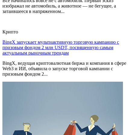
Все начиналось вовсе не с автомобиля. Первый эскиз
изображал не автомобиль, а животное — не бегущее, а
затаившееся в напряженном...
Крипто
BingX запускает мультиактивную торговую кампанию с
призовым фондом 2 млн USDT, посвященную самым
актуальным рыночным трендам
BingX, ведущая криптовалютная биржа и компания в сфере
Web3 и ИИ, объявила о запуске торговой кампании с
призовым фондом 2...