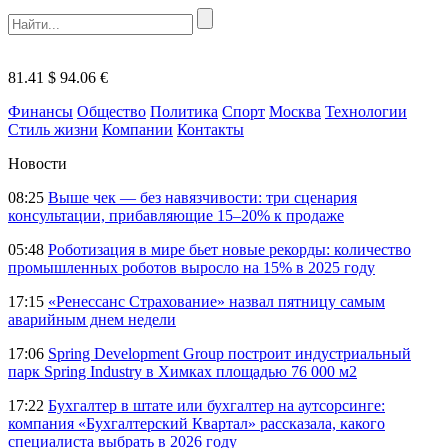
81.41 $
94.06 €
Финансы
Общество
Политика
Спорт
Москва
Технологии
Стиль жизни
Компании
Контакты
Новости
08:25
Выше чек — без навязчивости: три сценария
консультации, прибавляющие 15–20% к продаже
05:48
Роботизация в мире бьет новые рекорды: количество
промышленных роботов выросло на 15% в 2025 году
17:15
«Ренессанс Страхование» назвал пятницу самым
аварийным днем недели
17:06
Spring Development Group построит индустриальный
парк Spring Industry в Химках площадью 76 000 м2
17:22
Бухгалтер в штате или бухгалтер на аутсорсинге:
компания «Бухгалтерский Квартал» рассказала, какого
специалиста выбрать в 2026 году