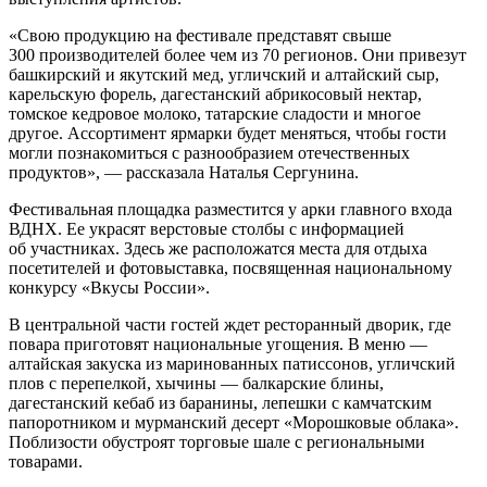
«Свою продукцию на фестивале представят свыше
300 производителей более чем из 70 регионов. Они привезут
башкирский и якутский мед, угличский и алтайский сыр,
карельскую форель, дагестанский абрикосовый нектар,
томское кедровое молоко, татарские сладости и многое
другое. Ассортимент ярмарки будет меняться, чтобы гости
могли познакомиться с разнообразием отечественных
продуктов», — рассказала Наталья Сергунина.
Фестивальная площадка разместится у арки главного входа
ВДНХ. Ее украсят верстовые столбы с информацией
об участниках. Здесь же расположатся места для отдыха
посетителей и фотовыставка, посвященная национальному
конкурсу «Вкусы России».
В центральной части гостей ждет ресторанный дворик, где
повара приготовят национальные угощения. В меню —
алтайская закуска из маринованных патиссонов, угличский
плов с перепелкой, хычины — балкарские блины,
дагестанский кебаб из баранины, лепешки с камчатским
папоротником и мурманский десерт «Морошковые облака».
Поблизости обустроят торговые шале с региональными
товарами.