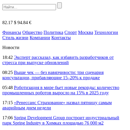
82.17 $
94.84 €
Финансы
Общество
Политика
Спорт
Москва
Технологии
Стиль жизни
Компании
Контакты
Новости
18:42
Эксперт рассказал, как избавить разработчиков от
стресса при выпуске обновлений
08:25
Выше чек — без навязчивости: три сценария
консультации, прибавляющие 15–20% к продаже
05:48
Роботизация в мире бьет новые рекорды: количество
промышленных роботов выросло на 15% в 2025 году
17:15
«Ренессанс Страхование» назвал пятницу самым
аварийным днем недели
17:06
Spring Development Group построит индустриальный
парк Spring Industry в Химках площадью 76 000 м2