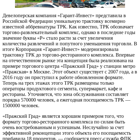
Девелоперская компания «Гарант-Инвест» представила в
Российской Федерации уникальную трактовку всемирно
известной аббревиатуры ТРК. Как известно, ТРК обозначает
торгово-развлекательный комплекс, однако в последние годы
значение буквы «Р» стало расти за счет увеличения
количества развлечений и попутного уменьшения торговли. В
итоге Корпорация «Гарант-Инвест» модернизировала
трактовку ТРК до торгово-ресторанного комплекса. Впервые
на отечественном рынке эта концепция была реализована на
примере торгового центра «Пражский Град» у станции метро
«Пражская» в Москве. Этот объект существует с 2007 года, а в
2016 году он приступил к работе обновленном формате.
Теперь на трех этажах этого ТРК размещены только
операторы продуктового сегмента, супермаркет, кафе и
рестораны. Уточняется, что зона обслуживания составляет
порядка 570000 человек, а ежегодная посещаемость ТРК —
1500000 человек.
«Пражский Град» является хорошим примером того, что
формату торгово-ресторанного комплекса по силам быть
очень востребованным и успешным. Неслучайно за счет
эффективной реконцепции этого объекта его посещаемость
прибавила 18 процентов, — сообщается пресс-служба ФПК