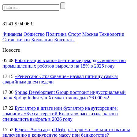
81.41 $
94.06 €
Финансы
Общество
Политика
Спорт
Москва
Технологии
Стиль жизни
Компании
Контакты
Новости
05:48
Роботизация в мире бьет новые рекорды: количество
промышленных роботов выросло на 15% в 2025 году
17:15
«Ренессанс Страхование» назвал пятницу самым
аварийным днем недели
17:06
Spring Development Group построит индустриальный
парк Spring Industry в Химках площадью 76 000 м2
17:22
Бухгалтер в штате или бухгалтер на аутсорсинге:
компания «Бухгалтерский Квартал» рассказала, какого
специалиста выбрать в 2026 году
15:52
Юрист Александр Шефер: Подлежат ли криптоактивы
включению в конкурсную массу при банкротстве?