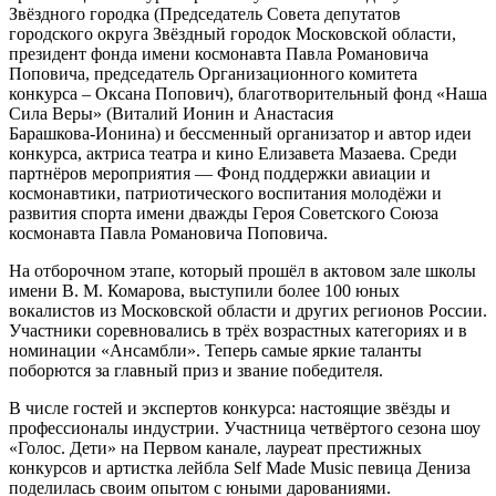
Звёздного городка (Председатель Совета депутатов
городского округа Звёздный городок Московской области,
президент фонда имени космонавта Павла Романовича
Поповича, председатель Организационного комитета
конкурса – Оксана Попович), благотворительный фонд «Наша
Сила Веры» (Виталий Ионин и Анастасия
Барашкова‑Ионина) и бессменный организатор и автор идеи
конкурса, актриса театра и кино Елизавета Мазаева. Среди
партнёров мероприятия — Фонд поддержки авиации и
космонавтики, патриотического воспитания молодёжи и
развития спорта имени дважды Героя Советского Союза
космонавта Павла Романовича Поповича.
На отборочном этапе, который прошёл в актовом зале школы
имени В. М. Комарова, выступили более 100 юных
вокалистов из Московской области и других регионов России.
Участники соревновались в трёх возрастных категориях и в
номинации «Ансамбли». Теперь самые яркие таланты
поборются за главный приз и звание победителя.
В числе гостей и экспертов конкурса: настоящие звёзды и
профессионалы индустрии. Участница четвёртого сезона шоу
«Голос. Дети» на Первом канале, лауреат престижных
конкурсов и артистка лейбла Self Made Music певица Дениза
поделилась своим опытом с юными дарованиями.