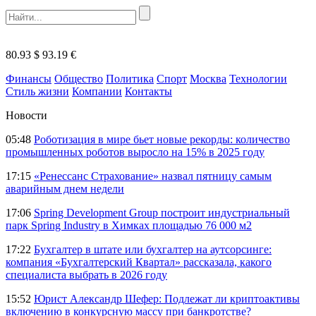
80.93 $
93.19 €
Финансы
Общество
Политика
Спорт
Москва
Технологии
Стиль жизни
Компании
Контакты
Новости
05:48
Роботизация в мире бьет новые рекорды: количество
промышленных роботов выросло на 15% в 2025 году
17:15
«Ренессанс Страхование» назвал пятницу самым
аварийным днем недели
17:06
Spring Development Group построит индустриальный
парк Spring Industry в Химках площадью 76 000 м2
17:22
Бухгалтер в штате или бухгалтер на аутсорсинге:
компания «Бухгалтерский Квартал» рассказала, какого
специалиста выбрать в 2026 году
15:52
Юрист Александр Шефер: Подлежат ли криптоактивы
включению в конкурсную массу при банкротстве?