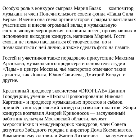
Особую роль в конкурсе сыграла Мария Балак — композитор,
музыкант и член Попечительского совета фонда «Наша Сила
Веры». Именно она свела организаторов с рядом талантливых
участников и внесла огромный вклад в музыкальную
составляющую мероприятия: половина песен, прозвучавших в
исполнении выходцев конкурса, написана Марией. Гости
смогли не только насладиться её творчеством, но и
познакомиться с ней лично, а также сделать фото на память.
Гостей и участников также порадовало присутствие Максима
Арсюкова, музыкального продюсера и основателя студии
«Лады» в центре Москвы, чьё мастерство отмечают такие
артисты, как Лолита, Юлия Савичева, Дмитрий Колдун и
другие.
Креативный продюсер экосистемы «DROPLAB» Даниил
Городецкий, ученик «Школы Продюсирования Николая
Картозии» и продюсер музыкальных проектов и съёмок,
привнёс в конкурс свежий взгляд на развитие талантов. Жюри
конкурса возглавил Андрей Кривоносов — заслуженный
работник культуры Московской области, лауреат
всероссийских и международных конкурсов, член Совета
депутатов Звёздного городка и директор Дома Космонавтов.
Компанию ему составили Жанна Литвинова — заслуженный