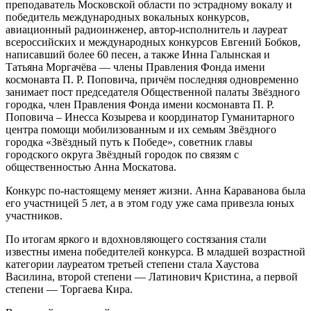
преподаватель Московской области по эстрадному вокалу и
победитель международных вокальных конкурсов,
авиационный радиоинженер, автор‑исполнитель и лауреат
всероссийских и международных конкурсов Евгений Бобков,
написавший более 60 песен, а также Инна Галынская и
Татьяна Моргачёва — члены Правления Фонда имени
космонавта П. Р. Поповича, причём последняя одновременно
занимает пост председателя Общественной палаты Звёздного
городка, член Правления Фонда имени космонавта П. Р.
Поповича – Инесса Козырева и координатор Гуманитарного
центра помощи мобилизованным и их семьям Звёздного
городка «Звёздный путь к Победе», советник главы
городского округа Звёздный городок по связям с
общественностью Анна Москатова.
Конкурс по-настоящему меняет жизни. Анна Караванова была
его участницей 5 лет, а в этом году уже сама привезла юных
участников.
По итогам яркого и вдохновляющего состязания стали
известны имена победителей конкурса. В младшей возрастной
категории лауреатом третьей степени стала Хаустова
Василина, второй степени — Латинович Кристина, а первой
степени — Торгаева Кира.