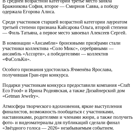
В средней возрастной категории третье место заняла
Бражникова София, второе — Смирнов Савва, а победу
одержала Егорова Алиса.
Среди участников старшей возрастной категории лауреатом
третьей степени признана Кайсарова Ольга, второй степени
— Филь Татьяна, а первое место завоевал Алексеев Сергей.
В номинации «Ансамбли» бронзовыми призёрами стали
участники коллектива «Соло Микс», серебряными —
ансамбль «Ассорти», а победителями — коллектив
«ФаСольКи».
Особого признания удостоилась Ячменёва Ярослава,
получившая Гран‑при конкурса.
Подарки участникам конкурса предоставили компания «Craft
Eco Food» и Ирина Роднявская, а также Дизайнерский дом
«Getman Jewelry».
Атмосфера творческого вдохновения, яркие выступления
финалистов, возможность пообщаться с участниками,
наставниками, родителями и членами жюри, а также получить
фото‑ и видеоматериалы для публикаций сделали финал
«Звёздного голоса — 2026» незабываемым событием.