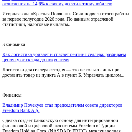
отчисления на 14,6% к своему десятилетнему юбилею
Игорная зона «Красная Поляна» в Сочи подвела итоги работы
за первое полугодие 2026 года. По данным отраслевой
статистики, налоговые выплаты...
Экономика
Как логистика убивает и спасает рейтинг селлера: разбираем
цепочку от склада до покупателя
Логистика для селлера сегодня — это не только лишь про
доставить товар из пункта А в пункт Б. Управлять циклом...
Финансы
Владимир Почекуев стал председателем совета директоров
Freedom Bank A.Ş.
Сделка создает банковскую основу для интегрированной
финансовой и цифровой экосистемы Freedom в Турции.
Freedom Holding Corp. (NASDAQ: FRHC), международная