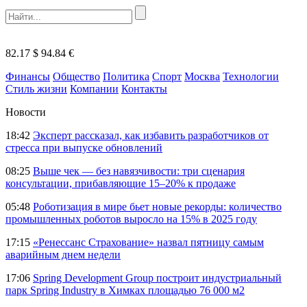
82.17 $
94.84 €
Финансы
Общество
Политика
Спорт
Москва
Технологии
Стиль жизни
Компании
Контакты
Новости
18:42
Эксперт рассказал, как избавить разработчиков от
стресса при выпуске обновлений
08:25
Выше чек — без навязчивости: три сценария
консультации, прибавляющие 15–20% к продаже
05:48
Роботизация в мире бьет новые рекорды: количество
промышленных роботов выросло на 15% в 2025 году
17:15
«Ренессанс Страхование» назвал пятницу самым
аварийным днем недели
17:06
Spring Development Group построит индустриальный
парк Spring Industry в Химках площадью 76 000 м2