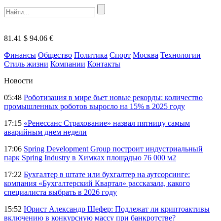
81.41 $
94.06 €
Финансы
Общество
Политика
Спорт
Москва
Технологии
Стиль жизни
Компании
Контакты
Новости
05:48
Роботизация в мире бьет новые рекорды: количество
промышленных роботов выросло на 15% в 2025 году
17:15
«Ренессанс Страхование» назвал пятницу самым
аварийным днем недели
17:06
Spring Development Group построит индустриальный
парк Spring Industry в Химках площадью 76 000 м2
17:22
Бухгалтер в штате или бухгалтер на аутсорсинге:
компания «Бухгалтерский Квартал» рассказала, какого
специалиста выбрать в 2026 году
15:52
Юрист Александр Шефер: Подлежат ли криптоактивы
включению в конкурсную массу при банкротстве?