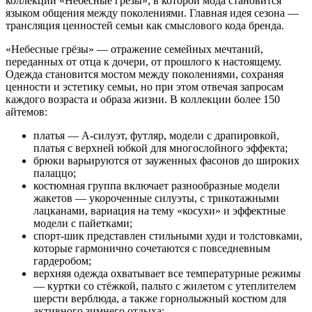
коллекции «Небесные грёзы», в которой мода становится
языком общения между поколениями. Главная идея сезона —
трансляция ценностей семьи как смыслового кода бренда.
«Небесные грёзы» — отражение семейных мечтаний,
переданных от отца к дочери, от прошлого к настоящему.
Одежда становится мостом между поколениями, сохраняя
ценности и эстетику семьи, но при этом отвечая запросам
каждого возраста и образа жизни. В коллекции более 150
айтемов:
платья — А-силуэт, футляр, модели с драпировкой,
платья с верхней юбкой для многослойного эффекта;
брюки варьируются от зауженных фасонов до широких
палаццо;
костюмная группа включает разнообразные модели
жакетов — укороченные силуэты, с трикотажными
лацканами, вариация на тему «косухи» и эффектные
модели с пайетками;
спорт-шик представлен стильными худи и толстовками,
которые гармонично сочетаются с повседневным
гардеробом;
верхняя одежда охватывает все температурные режимы
— куртки со стёжкой, пальто с жилетом с утеплителем
шерсти верблюда, а также горнолыжный костюм для
активного зимнего отдыха;