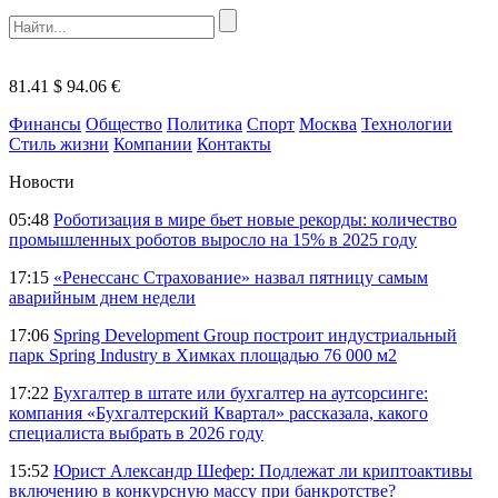
81.41 $
94.06 €
Финансы
Общество
Политика
Спорт
Москва
Технологии
Стиль жизни
Компании
Контакты
Новости
05:48
Роботизация в мире бьет новые рекорды: количество
промышленных роботов выросло на 15% в 2025 году
17:15
«Ренессанс Страхование» назвал пятницу самым
аварийным днем недели
17:06
Spring Development Group построит индустриальный
парк Spring Industry в Химках площадью 76 000 м2
17:22
Бухгалтер в штате или бухгалтер на аутсорсинге:
компания «Бухгалтерский Квартал» рассказала, какого
специалиста выбрать в 2026 году
15:52
Юрист Александр Шефер: Подлежат ли криптоактивы
включению в конкурсную массу при банкротстве?