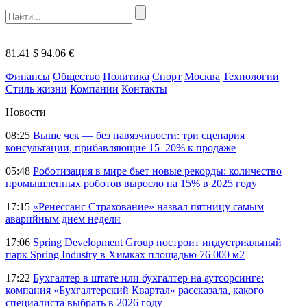
81.41 $
94.06 €
Финансы
Общество
Политика
Спорт
Москва
Технологии
Стиль жизни
Компании
Контакты
Новости
08:25
Выше чек — без навязчивости: три сценария
консультации, прибавляющие 15–20% к продаже
05:48
Роботизация в мире бьет новые рекорды: количество
промышленных роботов выросло на 15% в 2025 году
17:15
«Ренессанс Страхование» назвал пятницу самым
аварийным днем недели
17:06
Spring Development Group построит индустриальный
парк Spring Industry в Химках площадью 76 000 м2
17:22
Бухгалтер в штате или бухгалтер на аутсорсинге:
компания «Бухгалтерский Квартал» рассказала, какого
специалиста выбрать в 2026 году