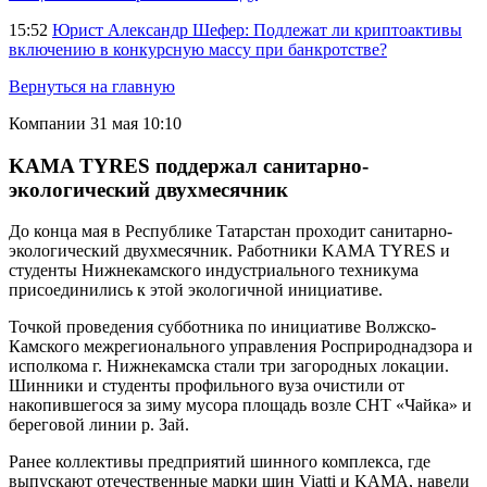
15:52
Юрист Александр Шефер: Подлежат ли криптоактивы
включению в конкурсную массу при банкротстве?
Вернуться на главную
Компании
31 мая 10:10
KAMA TYRES поддержал санитарно-
экологический двухмесячник
До конца мая в Республике Татарстан проходит санитарно-
экологический двухмесячник. Работники KAMA TYRES и
студенты Нижнекамского индустриального техникума
присоединились к этой экологичной инициативе.
Точкой проведения субботника по инициативе Волжско-
Камского межрегионального управления Росприроднадзора и
исполкома г. Нижнекамска стали три загородных локации.
Шинники и студенты профильного вуза очистили от
накопившегося за зиму мусора площадь возле СНТ «Чайка» и
береговой линии р. Зай.
Ранее коллективы предприятий шинного комплекса, где
выпускают отечественные марки шин Viatti и KAMA, навели