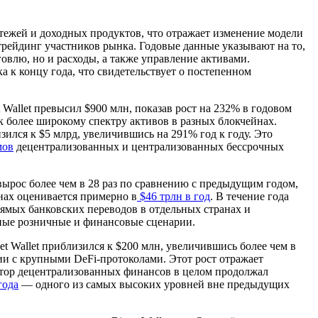
атежей и доходных продуктов, что отражает изменение модели
трейдинг участников рынка. Годовые данные указывают на то,
влю, но и расходы, а также управление активами.
 к концу года, что свидетельствует о постепенном
Wallet превысил $900 млн, показав рост на 232% в годовом
 более широкому спектру активов в разных блокчейнах.
лся к $5 млрд, увеличившись на 291% год к году. Это
мов
децентрализованных и централизованных бессрочных
 вырос более чем в 28 раз по сравнению с предыдущим годом,
нах оценивается примерно в
$46 трлн в год
. В течение года
мых банковских переводов в отдельных странах и
ные розничные и финансовые сценарии.
t Wallet приблизился к $200 млн, увеличившись более чем в
ии с крупными DeFi-протоколами. Этот рост отражает
ктор децентрализованных финансов в целом продолжал
года
— одного из самых высоких уровней вне предыдущих