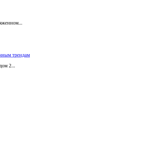
яженном...
чным трендам
ом 2...