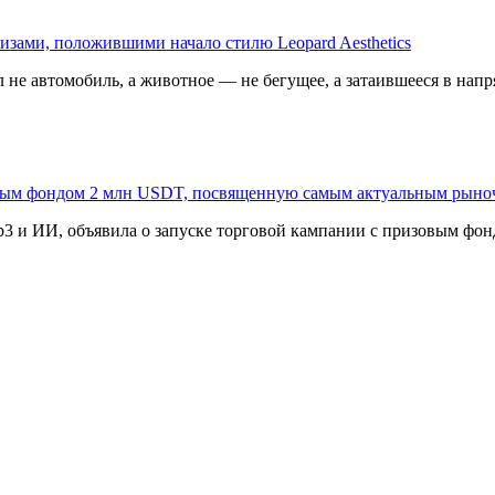
изами, положившими начало стилю Leopard Aesthetics
 не автомобиль, а животное — не бегущее, а затаившееся в напр
овым фондом 2 млн USDT, посвященную самым актуальным рыно
3 и ИИ, объявила о запуске торговой кампании с призовым фонд