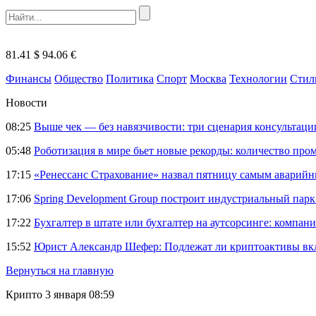
81.41 $
94.06 €
Финансы
Общество
Политика
Спорт
Москва
Технологии
Стил
Новости
08:25
Выше чек — без навязчивости: три сценария консультац
05:48
Роботизация в мире бьет новые рекорды: количество пр
17:15
«Ренессанс Страхование» назвал пятницу самым аварий
17:06
Spring Development Group построит индустриальный парк 
17:22
Бухгалтер в штате или бухгалтер на аутсорсинге: компани
15:52
Юрист Александр Шефер: Подлежат ли криптоактивы вкл
Вернуться на главную
Крипто
3 января 08:59