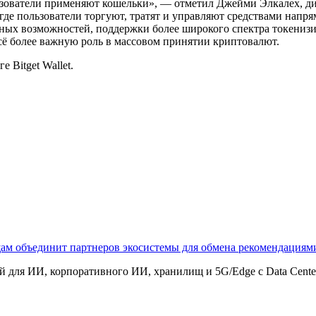
ьзователи применяют кошельки», — отметил Джейми Элкалех, дир
 пользователи торгуют, тратят и управляют средствами напряму
жных возможностей, поддержки более широкого спектра токениз
сё более важную роль в массовом принятии криптовалют.
Bitget Wallet.
щам объединит партнеров экосистемы для обмена рекомендаци
 для ИИ, корпоративного ИИ, хранилищ и 5G/Edge с Data Center B