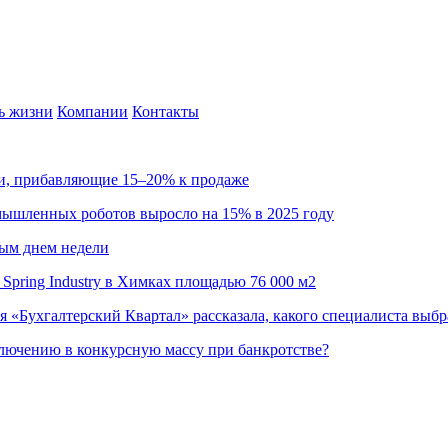
ь жизни
Компании
Контакты
ии, прибавляющие 15–20% к продаже
омышленных роботов выросло на 15% в 2025 году
ным днем недели
Spring Industry в Химках площадью 76 000 м2
я «Бухгалтерский Квартал» рассказала, какого специалиста выбр
ючению в конкурсную массу при банкротстве?