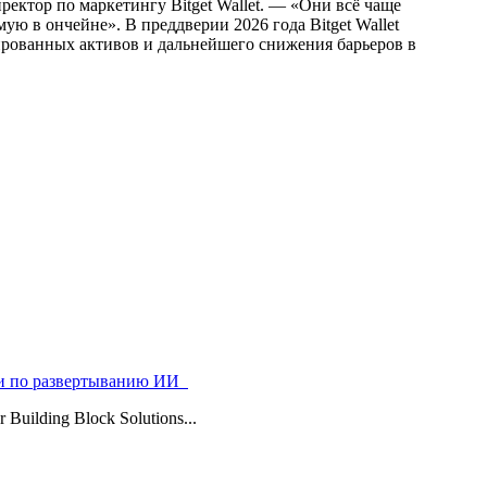
ектор по маркетингу Bitget Wallet. — «Они всё чаще
ю в ончейне». В преддверии 2026 года Bitget Wallet
ированных активов и дальнейшего снижения барьеров в
ями по развертыванию ИИ
uilding Block Solutions...