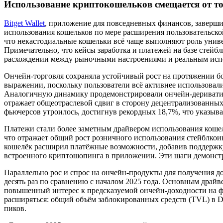
Использование криптокошельков смещается от тор
Bitget Wallet
, приложение для повседневных финансов, заверши
использования кошельков по мере расширения пользовательско
что некастодиальные кошельки всё чаще выполняют роль униве
Примечательно, что кейсы заработка и платежей на базе стейб
расхождении между рыночными настроениями и реальным испо
Ончейн-торговля сохраняла устойчивый рост на протяжении бол
выражении, поскольку пользователи всё активнее использовал
Аналогичную динамику продемонстрировали ончейн-деривативы
отражает общеотраслевой сдвиг в сторону децентрализованных 
фьючерсов утроилось, достигнув рекордных 18,7%, что указыва
Платежи стали более заметным драйвером использования кошельк
что отражает общий рост розничного использования стейблкоин
кошелёк расширил платёжные возможности, добавив поддержку
встроенного криптошопинга в приложении. Эти шаги демонст
Параллельно рос и спрос на ончейн-продукты для получения до
десять раз по сравнению с началом 2025 года. Основным драйв
повышенный интерес к предсказуемой ончейн-доходности на ф
расширяться: общий объём заблокированных средств (TVL) в D
пиков.