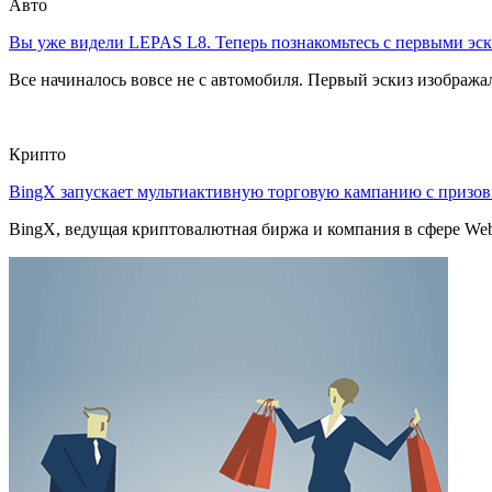
Авто
Вы уже видели LEPAS L8. Теперь познакомьтесь с первыми эск
Все начиналось вовсе не с автомобиля. Первый эскиз изображал
Крипто
BingX запускает мультиактивную торговую кампанию с приз
BingX, ведущая криптовалютная биржа и компания в сфере Web