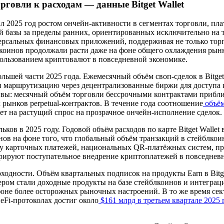
говли к расходам — данные Bitget Wallet
л 2025 год ростом ончейн-активности в сегментах торговли, пл
й базы за пределы ранних, ориентированных исключительно на 
рсальных финансовых приложений, поддерживая не только торго
лкоинов продолжали расти даже на фоне общего охлаждения рынка
льзованием криптовалют в повседневной экономике.
ьшей части 2025 года. Ежемесячный объём своп-сделок в Bitget 
и маршрутизацию через децентрализованные биржи для доступа к
: месячный объём торговли бессрочными контрактами приблизи
рынков perpetual-контрактов. В течение года соотношение
объё
ет на растущий спрос на прозрачное ончейн-исполнение сделок.
ов в 2025 году. Годовой объём расходов по карте Bitget Wallet
ов на фоне того, что глобальный объём транзакций в стейблкои
 карточных платежей, национальных QR-платёжных систем, пря
рируют поступательное внедрение криптоплатежей в повседнев
ходности. Объём квартальных подписок на продукты Earn в Bitge
ером стали доходные продукты на базе стейблкоинов и интеграц
оне более осторожных рыночных настроений. В то же время се
eFi-протоколах достиг около
$161 млрд в третьем квартале 2025 