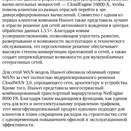
вычислительных мощностей — CloudEngine 16800-X, чтобы
помочь клиентам из разных отраслей перейти к эре
диверсифицированных вычислений. Совместно с одним из
первых клиентов компания Huawei также представила лучшее
в отрасли решение для сетей автономного вождения в центрах
обработки данных L3.5+. Благодаря новым
усовершенствованиям, позволяющим упростить развитие,
развертывание и возможности эксплуатации и технического
обслуживания, это перспективное решение обеспечивает
высокую степень конвергенции приложений и сетей, а также
создает непревзойденные возможности для мультиоблачных
гетерогенных сетей.
Для сетей WAN модель Huawei обновила облачный сервис
WANs за счет полностью модернизированного решения
CloudWAN 3,0, упрощающего сети, архитектуру и устройства.
Кроме того, Huawei представила многосервисный
комбинированный транспортный маршрутизатор NetEngine
8000 F8. Благодаря таким выдающимся функциям, как единая
сеть для всех и интеллектуальному управлению трафиком,
этот многофункциональный продукт идеально подходит для
клиентов в плане сокращения расходов на строительство сети
с одновременным повышением офисной и эксплуатационной
эффективности.