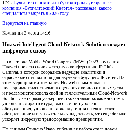
17:22
Бухгалтер в штате или бухгалтер на аутсорсинге:
компания «Бухгалтерский Квартал» рассказала, какого
специалиста выбрать в 2026 году
Вернуться на главную
Компании
3 марта 14:16
Huawei Intelligent Cloud-Network Solution создает
цифровую основу
На выставке Mobile World Congress (MWC) 2023 компания
Huawei провела свою ежегодную конференцию IP Club
Carnival, в которой собрались ведущие аналитики и
отраслевые специалисты для изучения будущего IP-сетей. На
этом мероприятии компания Huawei ознакомилась с
последними изменениями в сценариях корпоративных услуг
и продемонстрировала свой интеллектуальный Cloud-Network
Solution с четырьмя усовершенствованными возможностями:
упрощенная архитектура, высочайший уровень
обслуживания, упрощенная эксплуатация и техническое
обслуживание и исключительная надежность, что еще больше
ускоряет цифровую трансформацию предприятий.
По данным Стивена Чжао, гибридная работа стала новой