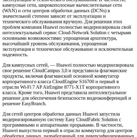
кампусные сети, широкополосные вычислительные сети
(WAN) и сети центров обработки данных (DCNs) в
значительной степени зависят от эксплуатации и
технического обслуживания вручную. Для решения этих
проблем компания Huawei полностью модернизировала свой
интеллектуальный сервис Cloud-Network Solution с четырьмя
основными возможностями: упрощенная архитектура,
высочайший уровень обслуживания, упрощенная
эксплуатация и техническое обслуживание и исключительная
надежность.
Для кампусных сетей, — Huawei полностью модернизировала
свое решение CloudCampus 3,0 и представила флагманские
продукты, включая флагманский основной коммутатор
корпоративного класса CloudEngine S16700 и первый в
отрасли Wi-Fi 7 AP AirEngine 8771-X1T корпоративного
класса. Кроме того, Huawei представила интеллектуальное
решение для обеспечения безопасности видеоконференций и
решение EasyBranch.
Для сетей центров обработки данных Huawei запустила
модернизированную систему Easy CloudFabric Solution с
программными и аппаратными прорывами. В частности,
Huawei выпустила первый в отрасли коммутатор для центров
обработки данных, разработанный для диверсифицированных