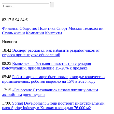
82.17 $
94.84 €
Финансы
Общество
Политика
Спорт
Москва
Технологии
Стиль жизни
Компании
Контакты
Новости
18:42
Эксперт рассказал, как избавить разработчиков от
стресса при выпуске обновлений
08:25
Выше чек — без навязчивости: три сценария
консультации, прибавляющие 15–20% к продаже
05:48
Роботизация в мире бьет новые рекорды: количество
промышленных роботов выросло на 15% в 2025 году
17:15
«Ренессанс Страхование» назвал пятницу самым
аварийным днем недели
17:06
Spring Development Group построит индустриальный
парк Spring Industry в Химках площадью 76 000 м2