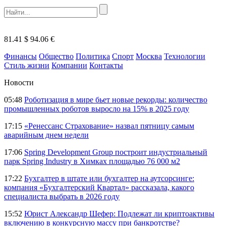
81.41 $
94.06 €
Финансы
Общество
Политика
Спорт
Москва
Технологии
Стиль жизни
Компании
Контакты
Новости
05:48
Роботизация в мире бьет новые рекорды: количество
промышленных роботов выросло на 15% в 2025 году
17:15
«Ренессанс Страхование» назвал пятницу самым
аварийным днем недели
17:06
Spring Development Group построит индустриальный
парк Spring Industry в Химках площадью 76 000 м2
17:22
Бухгалтер в штате или бухгалтер на аутсорсинге:
компания «Бухгалтерский Квартал» рассказала, какого
специалиста выбрать в 2026 году
15:52
Юрист Александр Шефер: Подлежат ли криптоактивы
включению в конкурсную массу при банкротстве?