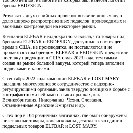
108.000 вейпов, на многие из которых был нанесен логотип
бренда EBDESIGN.
Результаты двух серийных проверок выявили лишь малую
долю широко распространенных подделок, производимых и
ввозимых контрабандой на некоторые рынки.
Компания ELFBAR неоднократно заявляла, что товары под
брендами ELFBAR и EBDESIGN, доступные в настоящее
время в США, не производятся, не поставляются и не
продаются этим брендом. ELFBAR и EBDESIGN прекратили
поставку продукции в США с мая 2023 года, тем самым
создав на рынке большой вакуум, который теперь заполнен
подделками и клонами.
С сентября 2022 года компании ELFBAR и LOST MARY
наладили многоуровневое сотрудничество с надзорно-
регулирующими органами, заняв твердую позицию в борьбе с
контрафактными вейпами на таких рынках, как
Великобритания, Нидерланды, Чехия, Словакия,
Объединенные Арабские Эмираты и др.
С тех пор в 104 розничных магазинах, где были обнаружены
нелегальные товары, конфискованы десятки тысяч единиц
поддельных товаров ELFBAR и LOST MARY.