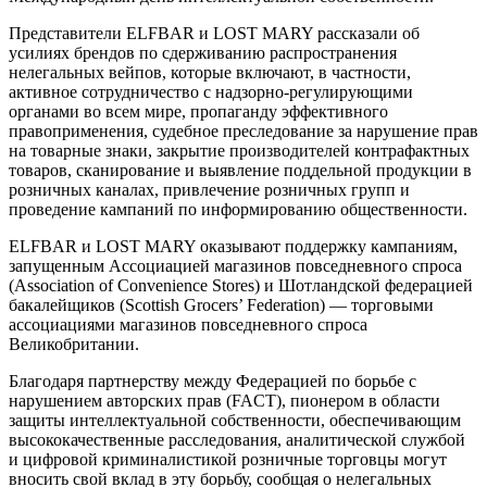
Представители ELFBAR и LOST MARY рассказали об
усилиях брендов по сдерживанию распространения
нелегальных вейпов, которые включают, в частности,
активное сотрудничество с надзорно-регулирующими
органами во всем мире, пропаганду эффективного
правоприменения, судебное преследование за нарушение прав
на товарные знаки, закрытие производителей контрафактных
товаров, сканирование и выявление поддельной продукции в
розничных каналах, привлечение розничных групп и
проведение кампаний по информированию общественности.
ELFBAR и LOST MARY оказывают поддержку кампаниям,
запущенным Ассоциацией магазинов повседневного спроса
(Association of Convenience Stores) и Шотландской федерацией
бакалейщиков (Scottish Grocers’ Federation) — торговыми
ассоциациями магазинов повседневного спроса
Великобритании.
Благодаря партнерству между Федерацией по борьбе с
нарушением авторских прав (FACT), пионером в области
защиты интеллектуальной собственности, обеспечивающим
высококачественные расследования, аналитической службой
и цифровой криминалистикой розничные торговцы могут
вносить свой вклад в эту борьбу, сообщая о нелегальных