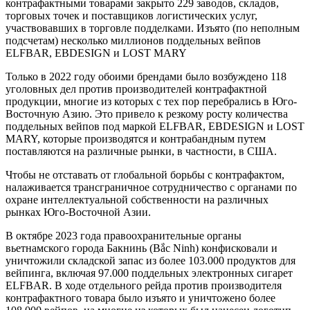
контрафактными товарами закрыто 229 заводов, складов,
торговых точек и поставщиков логистических услуг,
участвовавших в торговле подделками. Изъято (по неполным
подсчетам) несколько миллионов поддельных вейпов
ELFBAR, EBDESIGN и LOST MARY
Только в 2022 году обоими брендами было возбуждено 118
уголовных дел против производителей контрафактной
продукции, многие из которых с тех пор перебрались в Юго-
Восточную Азию. Это привело к резкому росту количества
поддельных вейпов под маркой ELFBAR, EBDESIGN и LOST
MARY, которые производятся и контрабандным путем
поставляются на различные рынки, в частности, в США.
Чтобы не отставать от глобальной борьбы с контрафактом,
налаживается трансграничное сотрудничество с органами по
охране интеллектуальной собственности на различных
рынках Юго-Восточной Азии.
В октябре 2023 года правоохранительные органы
вьетнамского города Бакнинь (Bắc Ninh) конфисковали и
уничтожили складской запас из более 103.000 продуктов для
вейпинга, включая 97.000 поддельных электронных сигарет
ELFBAR. В ходе отдельного рейда против производителя
контрафактного товара было изъято и уничтожено более