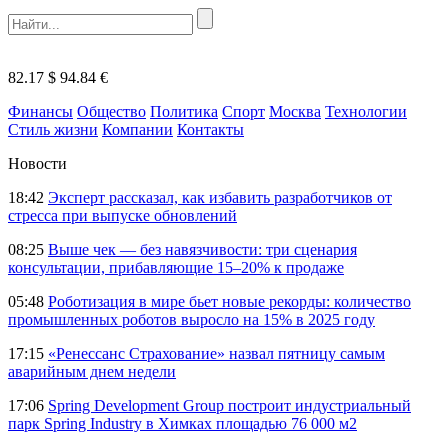
82.17 $
94.84 €
Финансы
Общество
Политика
Спорт
Москва
Технологии
Стиль жизни
Компании
Контакты
Новости
18:42
Эксперт рассказал, как избавить разработчиков от
стресса при выпуске обновлений
08:25
Выше чек — без навязчивости: три сценария
консультации, прибавляющие 15–20% к продаже
05:48
Роботизация в мире бьет новые рекорды: количество
промышленных роботов выросло на 15% в 2025 году
17:15
«Ренессанс Страхование» назвал пятницу самым
аварийным днем недели
17:06
Spring Development Group построит индустриальный
парк Spring Industry в Химках площадью 76 000 м2