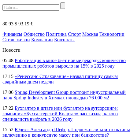
80.93 $
93.19 €
Финансы
Общество
Политика
Спорт
Москва
Технологии
Стиль жизни
Компании
Контакты
Новости
05:48
Роботизация в мире бьет новые рекорды: количество
промышленных роботов выросло на 15% в 2025 году
17:15
«Ренессанс Страхование» назвал пятницу самым
аварийным днем недели
17:06
Spring Development Group построит индустриальный
парк Spring Industry в Химках площадью 76 000 м2
17:22
Бухгалтер в штате или бухгалтер на аутсорсинге:
компания «Бухгалтерский Квартал» рассказала, какого
специалиста выбрать в 2026 году
15:52
Юрист Александр Шефер: Подлежат ли криптоактивы
включению в конкурсную массу при банкротстве?