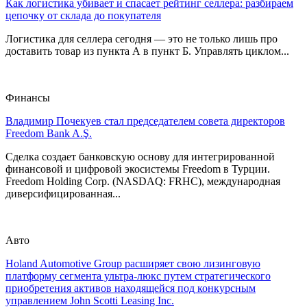
Как логистика убивает и спасает рейтинг селлера: разбираем
цепочку от склада до покупателя
Логистика для селлера сегодня — это не только лишь про
доставить товар из пункта А в пункт Б. Управлять циклом...
Финансы
Владимир Почекуев стал председателем совета директоров
Freedom Bank A.Ş.
Сделка создает банковскую основу для интегрированной
финансовой и цифровой экосистемы Freedom в Турции.
Freedom Holding Corp. (NASDAQ: FRHC), международная
диверсифицированная...
Авто
Holand Automotive Group расширяет свою лизинговую
платформу сегмента ультра-люкс путем стратегического
приобретения активов находящейся под конкурсным
управлением John Scotti Leasing Inc.