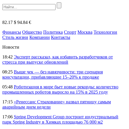
82.17 $
94.84 €
Финансы
Общество
Политика
Спорт
Москва
Технологии
Стиль жизни
Компании
Контакты
Новости
18:42
Эксперт рассказал, как избавить разработчиков от
стресса при выпуске обновлений
08:25
Выше чек — без навязчивости: три сценария
консультации, прибавляющие 15–20% к продаже
05:48
Роботизация в мире бьет новые рекорды: количество
промышленных роботов выросло на 15% в 2025 году
17:15
«Ренессанс Страхование» назвал пятницу самым
аварийным днем недели
17:06
Spring Development Group построит индустриальный
парк Spring Industry в Химках площадью 76 000 м2