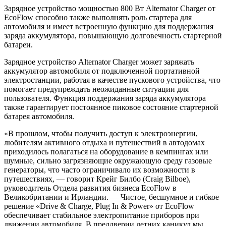
Зарядное устройство мощностью 800 Вт Alternator Charger от
EcoFlow способно также выполнять роль стартера для
автомобиля и имеет встроенную функцию для поддержания
заряда аккумулятора, повышающую долговечность стартерной
батареи.
Зарядное устройство Alternator Charger может заряжать
аккумулятор автомобиля от подключенной портативной
электростанции, работая в качестве пускового устройства, что
помогает предупреждать неожиданные ситуации для
пользователя. Функция поддержания заряда аккумулятора
также гарантирует постоянное пиковое состояние стартерной
батарея автомобиля.
«В прошлом, чтобы получить доступ к электроэнергии,
любителям активного отдыха и путешествий в автодомах
приходилось полагаться на оборудование в кемпингах или
шумные, сильно загрязняющие окружающую среду газовые
генераторы, что часто ограничивало их возможности в
путешествиях, — говорит Крейг Билбо (Craig Bilboe),
руководитель Отдела развития бизнеса EcoFlow в
Великобритании и Ирландии. — Чистое, бесшумное и гибкое
решение «Drive & Charge, Plug In & Power» от EcoFlow
обеспечивает стабильное электропитание приборов при
движении автомобиля. В преддверии летних каникул мы