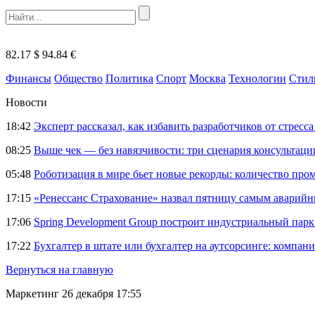
82.17 $
94.84 €
Финансы
Общество
Политика
Спорт
Москва
Технологии
Стил
Новости
18:42
Эксперт рассказал, как избавить разработчиков от стрес
08:25
Выше чек — без навязчивости: три сценария консультац
05:48
Роботизация в мире бьет новые рекорды: количество пр
17:15
«Ренессанс Страхование» назвал пятницу самым аварий
17:06
Spring Development Group построит индустриальный парк 
17:22
Бухгалтер в штате или бухгалтер на аутсорсинге: компани
Вернуться на главную
Маркетинг
26 декабря 17:55