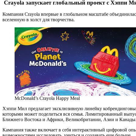
Crayola запускает глобальный проект с Хэппи Мил
Компания Crayola впервые в глобальном масштабе объединилась
вселенную в холст для творчества.
McDonald’s Crayola Happy Meal
Хэппи Мил предлагает эксклюзивную линейку кобрендинговых 
которыми может поделиться вся семья. Лимитированный выпуск
Ближнего Востока и Африки, Великобритании, Азии и Канады. 
Кампания также включает в себя интерактивный цифровой опыт
возможностями исследовать, учиться и создавать еще больше.