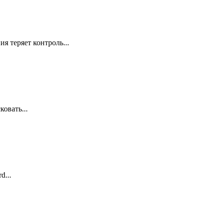
я теряет контроль...
овать...
d...