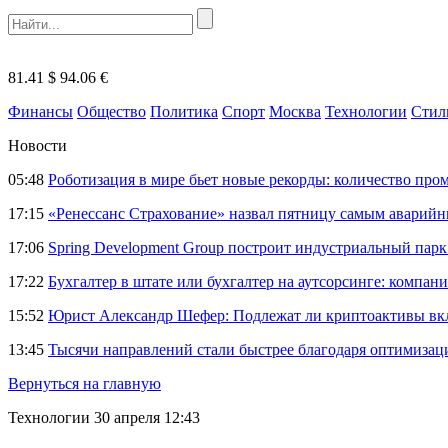
81.41 $
94.06 €
Финансы
Общество
Политика
Спорт
Москва
Технологии
Стил
Новости
05:48
Роботизация в мире бьет новые рекорды: количество пр
17:15
«Ренессанс Страхование» назвал пятницу самым аварий
17:06
Spring Development Group построит индустриальный парк 
17:22
Бухгалтер в штате или бухгалтер на аутсорсинге: компани
15:52
Юрист Александр Шефер: Подлежат ли криптоактивы вкл
13:45
Тысячи направлений стали быстрее благодаря оптимиза
Вернуться на главную
Технологии
30 апреля 12:43