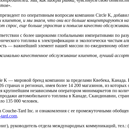
потребителей. Мы, как лидеры рынка, чувствуем свою ответств
нтов
».
президент по оперативным вопросам компании Circle K, добавил
х клиентов, и мы знаем, что они все больше концентрируются н
от спрос, еще больше упростив и повысив качество обслуживан
ответствии с более широкими глобальными императивами по ра
нического топлива к электрификации и экологически чистым альт
ость — важнейший элемент нашей миссии по ежедневному обле
ксимально качественное обслуживание клиентов, лучший ассор
le K — мировой бренд компании за пределами Квебека, Канада. 
6 странах и регионах, имея более 14 200 магазинов, из которых
ется крупнейшим независимым оператором минимаркетов по коли
продажи автомобильного топлива в Канаде, Скандинавии, страна
ло 135 000 человек.
n Couche-Tard Inc. и ознакомления с ее промежуточными обобщ
e-tard.com
.
иг), руководитель отдела международных коммуникаций, тел.: (4