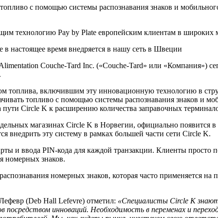
ь топливо с помощью системы распознавания знаков и мобильног
ющим технологию Pay by Plate европейским клиентам в широких 
e в настоящее время внедряется в нашу сеть в Швеции
limentation Couche-Tard Inc. («Couche-Tard» или «Компания») с
.
ром топлива, включившим эту инновационную технологию в стру
лачивать топливо с помощью системы распознавания знаков и мо
 пути Circle K к расширению количества заправочных терминал
отдельных магазинах Circle K в Норвегии, официально появится 
я внедрить эту систему в рамках большей части сети Circle K.
арты и ввода PIN-кода для каждой транзакции. Клиенты просто п
ния номерных знаков.
й распознавания номерных знаков, которая часто применяется на
ефевр (Deb Hall Lefevre) отметил:
«Специалисты Circle K знают
посредством инноваций. Необходимость в переменах и переходе 