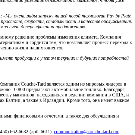
енность за развитие бензоколонок и магазинов, чтобы уже
: «
Мы очень рады запуску нашей новой технологии Pay by Plate
а простоте, скорости, стабильности и качестве обслуживания.
ия за счет диверсификации предложения
».
зумному решению проблемы изменения климата. Компания
ернативам и гордится тем, что возглавляет процесс перехода к
гчению жизни наших клиентов
.
тимент продукции с учетом текущих и будущих потребностей
Компания Couche-Tard является одним из мировых лидеров в
 около 10 800 предлагают автомобильное топливо. Благодаря
честву магазинов, находящихся в ведении компании в США, и
х Балтии, а также в Ирландии. Кроме того, она имеет важное
енными финансовыми отчетами, а также для обсуждения и
50) 662-6632 (доб. 6611),
communication@couche-tard.com
.