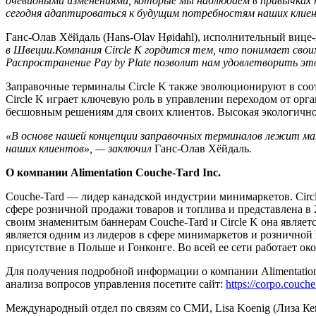
очевидными изменениями, которые мы наблюдаем в привычках 
сегодня адаптироваться к будущим потребностям наших клие
Ганс-Олав Хёйдаль (Hans-Olav Høidahl), исполнительный вице-
в Швеции.Компания Circle K гордится тем, что понимает свои
Распространение Pay by Plate позволит нам удовлетворить эт
Заправочные терминалы Circle K также эволюционируют в со
Circle K играет ключевую роль в управлении переходом от орга
бесшовным решениям для своих клиентов. Высокая экологичн
«В основе нашей концепции заправочных терминалов лежит ма
наших клиентов», — заключил
Ганс-Олав Хёйдаль
.
О
компании
Alimentation Couche-Tard Inc.
Couche-Tard — лидер канадской индустрии минимаркетов. Circ
сфере розничной продажи товаров и топлива и представлена в 2
своим знаменитым баннерам Couche-Tard и Circle K она явля
является одним из лидеров в сфере минимаркетов и розничной 
присутствие в Польше и Гонконге. Во всей ее сети работает око
Для получения подробной информации о компании Alimentatio
анализа вопросов управления посетите сайт:
https://corpo.couch
Международный отдел по связям со СМИ, Lisa Koenig (Лиза Кен