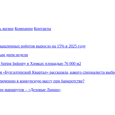
ь жизни
Компании
Контакты
омышленных роботов выросло на 15% в 2025 году
ным днем недели
Spring Industry в Химках площадью 76 000 м2
я «Бухгалтерский Квартал» рассказала, какого специалиста выбр
ючению в конкурсную массу при банкротстве?
ции маршрутов – «Деловые Линии»