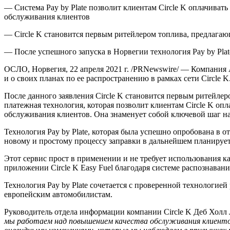
— Система Pay by Plate позволит клиентам Circle K оплачиват
обслуживания клиентов
— Circle K становится первым ритейлером топлива, предлага
— После успешного запуска в Норвегии технология Pay by Plat
ОСЛО, Норвегия, 22 апреля 2021 г. /PRNewswire/ — Компания A
и о своих планах по ее распространению в рамках сети Circle K
После данного заявления Circle K становится первым ритейле
платежная технология, которая позволит клиентам Circle K оп
обслуживания клиентов. Она знаменует собой ключевой шаг на
Технология Pay by Plate, которая была успешно опробована в 
новому и простому процессу заправки в дальнейшем планируетс
Этот сервис прост в применении и не требует использования к
приложении Circle K Easy Fuel благодаря системе распознава
Технология Pay by Plate сочетается с проверенной технологие
европейским автомобилистам.
Руководитель отдела информации компании Circle K Деб Холл Л
мы работаем над повышением качества обслуживания клиентов 