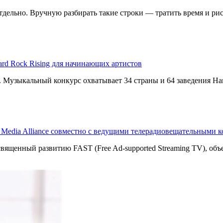
дельно. Вручную разбирать такие строки — тратить время и риск
ard Rock Rising для начинающих артистов
g. Музыкальный конкурс охватывает 34 страны и 64 заведения Har
T Media Alliance совместно с ведущими телерадиовещательными 
священный развитию FAST (Free Ad-supported Streaming TV), о