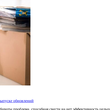
 выпуске обновлений
бороты проблема, способная свести на нет эффективность целых