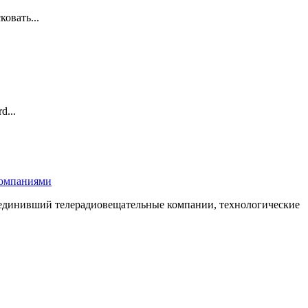
овать...
d...
компаниями
бъединивший телерадиовещательные компании, технологические