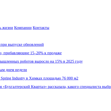
ь жизни
Компании
Контакты
са при выпуске обновлений
ии, прибавляющие 15–20% к продаже
омышленных роботов выросло на 15% в 2025 году
ным днем недели
Spring Industry в Химках площадью 76 000 м2
я «Бухгалтерский Квартал» рассказала, какого специалиста выбр