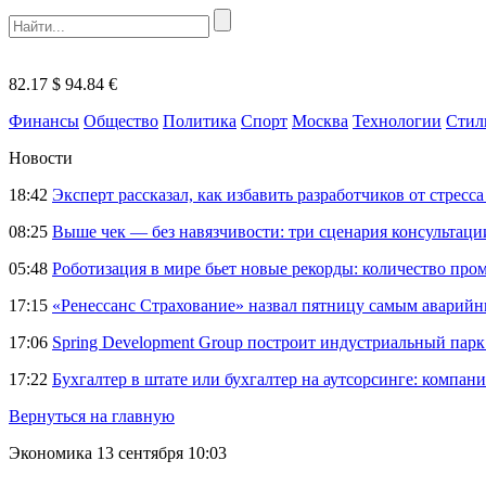
82.17 $
94.84 €
Финансы
Общество
Политика
Спорт
Москва
Технологии
Стил
Новости
18:42
Эксперт рассказал, как избавить разработчиков от стрес
08:25
Выше чек — без навязчивости: три сценария консультац
05:48
Роботизация в мире бьет новые рекорды: количество пр
17:15
«Ренессанс Страхование» назвал пятницу самым аварий
17:06
Spring Development Group построит индустриальный парк 
17:22
Бухгалтер в штате или бухгалтер на аутсорсинге: компани
Вернуться на главную
Экономика
13 сентября 10:03