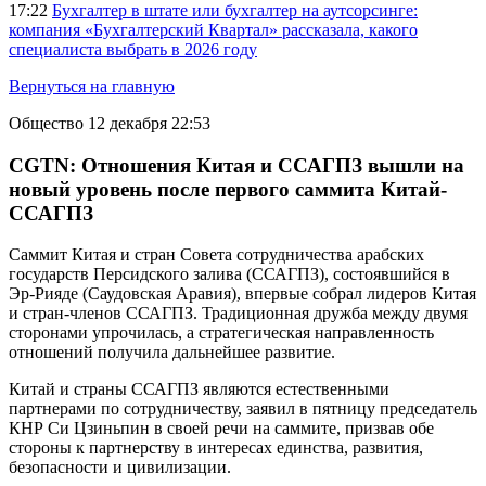
17:22
Бухгалтер в штате или бухгалтер на аутсорсинге:
компания «Бухгалтерский Квартал» рассказала, какого
специалиста выбрать в 2026 году
Вернуться на главную
Общество
12 декабря 22:53
CGTN: Отношения Китая и ССАГПЗ вышли на
новый уровень после первого саммита Китай-
ССАГПЗ
Саммит Китая и стран Совета сотрудничества арабских
государств Персидского залива (ССАГПЗ), состоявшийся в
Эр-Рияде (Саудовская Аравия), впервые собрал лидеров Китая
и стран-членов ССАГПЗ. Традиционная дружба между двумя
сторонами упрочилась, а стратегическая направленность
отношений получила дальнейшее развитие.
Китай и страны ССАГПЗ являются естественными
партнерами по сотрудничеству, заявил в пятницу председатель
КНР Си Цзиньпин в своей речи на саммите, призвав обе
стороны к партнерству в интересах единства, развития,
безопасности и цивилизации.