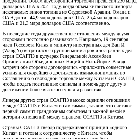
продукции. Объем двусторонней торговли превысил 230 млрд
долларов США в 2021 году, когда объем китайского импорта
ископаемых видов топлива из Саудовской Аравии, Омана и
ОАЭ достиг 44,9 млрд долларов США, 25,4 млрд долларов
США и 21,3 млрд долларов США соответственно.
В последние годы дружественные отношения между двумя
сторонами постоянно развиваются. Например, 19 сентября
член Госсовета Китая и министр иностранных дел Ван И
(Wang Yi) встретился с группой министров иностранных дел
стран ССАГПЗ в кулуарах Генеральной Ассамблеи
Организации Объединенных Наций в Нью-Йорке. В ходе
встречи обе стороны договорились «приложить совместные
усилия для скорейшего достижения взаимопонимания по
Соглашению о свободной торговле между Китаем и ССАГПЗ,
чтобы подать позитивные сигналы и помочь друг другу в
достижении более высокого уровня развития».
Лидеры других стран ССАГПЗ высоко оценили отношения
между ССАГПЗ и Китаем и сам саммит, заявив, что считают
первый саммит грандиозным событием и важной вехой в
истории отношений между странами ССАГПЗ и Китаем.
Страны ССАГПЗ твердо поддерживают принцип «‎одного
Китая» и готовы к сотрудничеству с Китаем, чтобы
претворить в жизнь результаты саммита, углубить