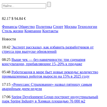
82.17 $
94.84 €
Финансы
Общество
Политика
Спорт
Москва
Технологии
Стиль жизни
Компании
Контакты
Новости
18:42
Эксперт рассказал, как избавить разработчиков от
стресса при выпуске обновлений
08:25
Выше чек — без навязчивости: три сценария
консультации, прибавляющие 15–20% к продаже
05:48
Роботизация в мире бьет новые рекорды: количество
промышленных роботов выросло на 15% в 2025 году
17:15
«Ренессанс Страхование» назвал пятницу самым
аварийным днем недели
17:06
Spring Development Group построит индустриальный
парк Spring Industry в Химках площадью 76 000 м2