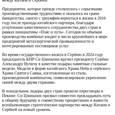
между Китаем и Сербией.
Предприятие, которое прежде столкнулось с серьезными
производственными трудностями и оказалось на грани
банкротства, смогло с триумфом вернуться к жизни в 2016
году после прихода китайского партнера, благодаря
углублению качественного сотрудничества двух стран в
рамках инициативы «Пояс и путь». Сегодня по объемам
производства комбинат входит в число крупнейших в мире
предприятий металлургической промышленности и
интегрированных поставщиков услуг.
Во время государственного визита в Сербию в 2024 году
председатель КНР Си Цзиньпин вручил президенту Сербии
Александру Вучичу в качестве подарка памятные стальные
модели. Модели в форме китайского Храма Неба и сербского
Храма Святого Саввы, изготовленные из стали,
произведенной комбинатом, символизировали укрепление
связей между двумя странами.
В понедельник лидеры двух стран провели переговоры в
Пекине. Си Цзиньпин призвал совместно прокладывать путь
к общему будущему и совместному процветанию и вывести
всеобъемлющее стратегическое партнерство между Китаем и
Сербией на новый уровень.