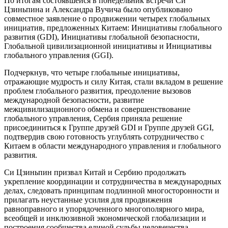
По итогам состоявшейся в понедельник встречи Си
Цзиньпина и Александра Вучича было опубликовано
совместное заявление о продвижении четырех глобальных
инициатив, предложенных Китаем: Инициативы глобального
развития (GDI), Инициативы глобальной безопасности,
Глобальной цивилизационной инициативы и Инициативы
глобального управления (GGI).
Подчеркнув, что четыре глобальные инициативы,
отражающие мудрость и силу Китая, стали вкладом в решение
проблем глобального развития, преодоление вызовов
международной безопасности, развитие
межцивилизационного обмена и совершенствование
глобального управления, Сербия приняла решение
присоединиться к Группе друзей GDI и Группе друзей GGI,
подтвердив свою готовность углублять сотрудничество с
Китаем в области международного управления и глобального
развития.
Си Цзиньпин призвал Китай и Сербию продолжать
укрепление координации и сотрудничества в международных
делах, следовать принципам подлинной многосторонности и
прилагать неустанные усилия для продвижения
равноправного и упорядоченного многополярного мира,
всеобщей и инклюзивной экономической глобализации и
построения сообщества единой судьбы человечества.