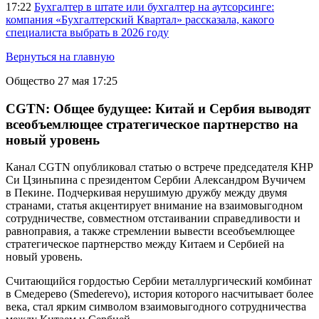
17:22
Бухгалтер в штате или бухгалтер на аутсорсинге:
компания «Бухгалтерский Квартал» рассказала, какого
специалиста выбрать в 2026 году
Вернуться на главную
Общество
27 мая 17:25
CGTN: Общее будущее: Китай и Сербия выводят
всеобъемлющее стратегическое партнерство на
новый уровень
Канал CGTN опубликовал статью о встрече председателя КНР
Си Цзиньпина с президентом Сербии Александром Вучичем
в Пекине. Подчеркивая нерушимую дружбу между двумя
странами, статья акцентирует внимание на взаимовыгодном
сотрудничестве, совместном отстаивании справедливости и
равноправия, а также стремлении вывести всеобъемлющее
стратегическое партнерство между Китаем и Сербией на
новый уровень.
Считающийся гордостью Сербии металлургический комбинат
в Смедерево (Smederevo), история которого насчитывает более
века, стал ярким символом взаимовыгодного сотрудничества