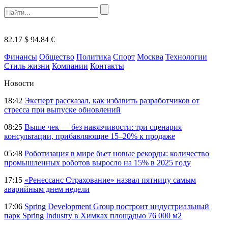
82.17 $
94.84 €
Финансы
Общество
Политика
Спорт
Москва
Технологии
Стиль жизни
Компании
Контакты
Новости
18:42
Эксперт рассказал, как избавить разработчиков от
стресса при выпуске обновлений
08:25
Выше чек — без навязчивости: три сценария
консультации, прибавляющие 15–20% к продаже
05:48
Роботизация в мире бьет новые рекорды: количество
промышленных роботов выросло на 15% в 2025 году
17:15
«Ренессанс Страхование» назвал пятницу самым
аварийным днем недели
17:06
Spring Development Group построит индустриальный
парк Spring Industry в Химках площадью 76 000 м2