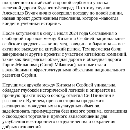
построенного китайской стороной сербского участка
железной дороги Будапешт-Белград. По этому случаю
Александр Вучич лично совершил поездку по новой линии,
назвав проект достижением поколения, которое «навсегда
войдет в учебники истории».
После вступления в силу 1 июля 2024 года Соглашения о
свободной торговле между Китаем и Сербией национальные
сербские продукты — вино, мед, говядина и баранина — все
активнее выходят на китайский рынок. Тем временем были
завершены и другие проекты с участием китайских компаний,
такие как Белградская объездная дорога и объездная дорога
Горни-Милановац (Gornji Milanovac), которые стали
важнейшими инфраструктурными объектами национального
развития Сербии.
Нерушимая дружба между Китаем и Сербией уникальна,
обладает глубокой исторической логикой и опирается на
прочную практическую основу, отметил Си Цзиньпин в
разговоре с Вучичем, призвав стороны продолжить
расширение молодежных и культурных обменов,
задействовать преимущества безвизового режима, соглашения
о свободной торговле и прямого авиасообщения для
углубления всестороннего сотрудничества и сохранения
добрых отношений.