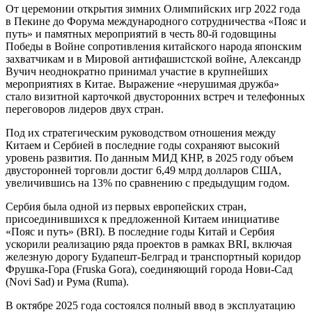
От церемонии открытия зимних Олимпийских игр 2022 года
в Пекине до Форума международного сотрудничества «Пояс и
путь» и памятных мероприятий в честь 80-й годовщины
Победы в Войне сопротивления китайского народа японским
захватчикам и в Мировой антифашистской войне, Александр
Вучич неоднократно принимал участие в крупнейших
мероприятиях в Китае. Выражение «нерушимая дружба»
стало визитной карточкой двусторонних встреч и телефонных
переговоров лидеров двух стран.
Под их стратегическим руководством отношения между
Китаем и Сербией в последние годы сохраняют высокий
уровень развития. По данным МИД КНР, в 2025 году объем
двусторонней торговли достиг 6,49 млрд долларов США,
увеличившись на 13% по сравнению с предыдущим годом.
Сербия была одной из первых европейских стран,
присоединившихся к предложенной Китаем инициативе
«Пояс и путь» (BRI). В последние годы Китай и Сербия
ускорили реализацию ряда проектов в рамках BRI, включая
железную дорогу Будапешт-Белград и транспортный коридор
Фрушка-Гора (Fruska Gora), соединяющий города Нови-Сад
(Novi Sad) и Рума (Ruma).
В октябре 2025 года состоялся полный ввод в эксплуатацию