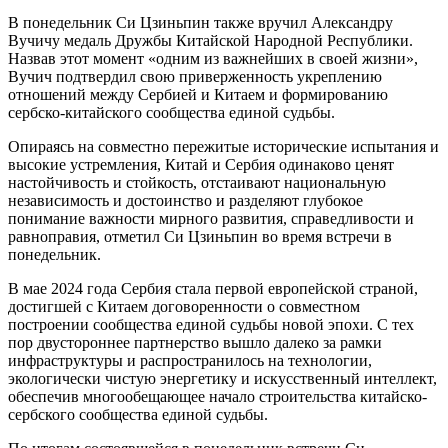
В понедельник Си Цзиньпин также вручил Александру
Вучичу медаль Дружбы Китайской Народной Республики.
Назвав этот момент «одним из важнейших в своей жизни»,
Вучич подтвердил свою приверженность укреплению
отношений между Сербией и Китаем и формированию
сербско-китайского сообщества единой судьбы.
Опираясь на совместно пережитые исторические испытания и
высокие устремления, Китай и Сербия одинаково ценят
настойчивость и стойкость, отстаивают национальную
независимость и достоинство и разделяют глубокое
понимание важности мирного развития, справедливости и
равноправия, отметил Си Цзиньпин во время встречи в
понедельник.
В мае 2024 года Сербия стала первой европейской страной,
достигшей с Китаем договоренности о совместном
построении сообщества единой судьбы новой эпохи. С тех
пор двустороннее партнерство вышло далеко за рамки
инфраструктуры и распространилось на технологии,
экологически чистую энергетику и искусственный интеллект,
обеспечив многообещающее начало строительства китайско-
сербского сообщества единой судьбы.