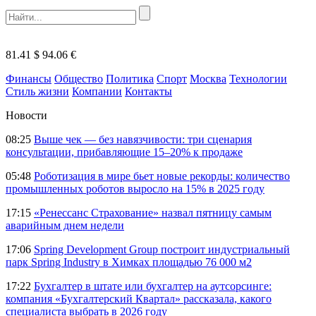
81.41 $
94.06 €
Финансы
Общество
Политика
Спорт
Москва
Технологии
Стиль жизни
Компании
Контакты
Новости
08:25
Выше чек — без навязчивости: три сценария
консультации, прибавляющие 15–20% к продаже
05:48
Роботизация в мире бьет новые рекорды: количество
промышленных роботов выросло на 15% в 2025 году
17:15
«Ренессанс Страхование» назвал пятницу самым
аварийным днем недели
17:06
Spring Development Group построит индустриальный
парк Spring Industry в Химках площадью 76 000 м2
17:22
Бухгалтер в штате или бухгалтер на аутсорсинге:
компания «Бухгалтерский Квартал» рассказала, какого
специалиста выбрать в 2026 году