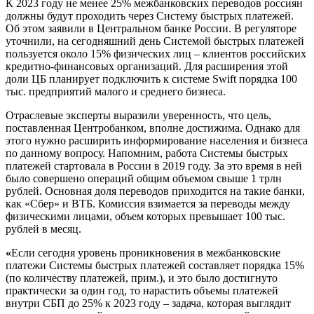
К 2023 году не менее 25% межбанковских переводов россиян
должны будут проходить через Систему быстрых платежей.
Об этом заявили в Центральном банке России. В регуляторе
уточнили, на сегодняшний день Системой быстрых платежей
пользуется около 15% физических лиц – клиентов российских
кредитно-финансовых организаций. Для расширения этой
доли ЦБ планирует подключить к системе Swift порядка 100
тыс. предприятий малого и среднего бизнеса.
Отраслевые эксперты выразили уверенность, что цель,
поставленная Центробанком, вполне достижима. Однако для
этого нужно расширить информирование населения и бизнеса
по данному вопросу. Напомним, работа Системы быстрых
платежей стартовала в России в 2019 году. За это время в ней
было совершено операций общим объемом свыше 1 трлн
рублей. Основная доля переводов приходится на такие банки,
как «Сбер» и ВТБ. Комиссия взимается за переводы между
физическими лицами, объем которых превышает 100 тыс.
рублей в месяц.
«
Если сегодня уровень проникновения в межбанковские
платежи Системы быстрых платежей составляет порядка 15%
(по количеству платежей, прим.), и это было достигнуто
практически за один год, то нарастить объемы платежей
внутри СБП до 25% к 2023 году – задача, которая выглядит