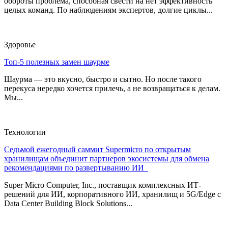
обороты проблема, способная свести на нет эффективность
целых команд. По наблюдениям экспертов, долгие циклы...
Здоровье
Топ-5 полезных замен шаурме
Шаурма — это вкусно, быстро и сытно. Но после такого
перекуса нередко хочется прилечь, а не возвращаться к делам.
Мы...
Технологии
Седьмой ежегодный саммит Supermicro по открытым
хранилищам объединит партнеров экосистемы для обмена
рекомендациями по развертыванию ИИ
Super Micro Computer, Inc., поставщик комплексных ИТ-
решений для ИИ, корпоративного ИИ, хранилищ и 5G/Edge с
Data Center Building Block Solutions...