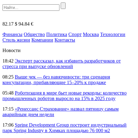
82.17 $
94.84 €
Финансы
Общество
Политика
Спорт
Москва
Технологии
Стиль жизни
Компании
Контакты
Новости
18:42
Эксперт рассказал, как избавить разработчиков от
стресса при выпуске обновлений
08:25
Выше чек — без навязчивости: три сценария
консультации, прибавляющие 15–20% к продаже
05:48
Роботизация в мире бьет новые рекорды: количество
промышленных роботов выросло на 15% в 2025 году
17:15
«Ренессанс Страхование» назвал пятницу самым
аварийным днем недели
17:06
Spring Development Group построит индустриальный
парк Spring Industry в Химках площадью 76 000 м2