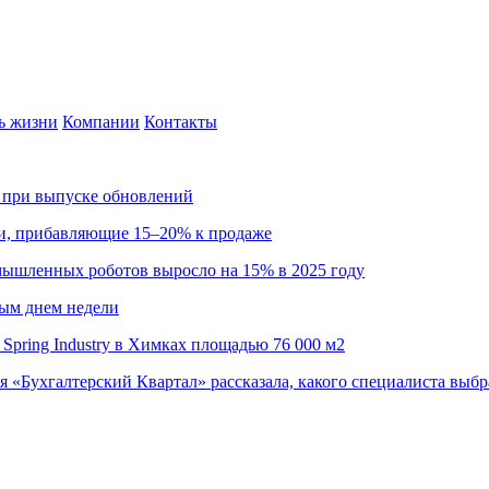
ь жизни
Компании
Контакты
са при выпуске обновлений
ии, прибавляющие 15–20% к продаже
омышленных роботов выросло на 15% в 2025 году
ным днем недели
Spring Industry в Химках площадью 76 000 м2
я «Бухгалтерский Квартал» рассказала, какого специалиста выбр