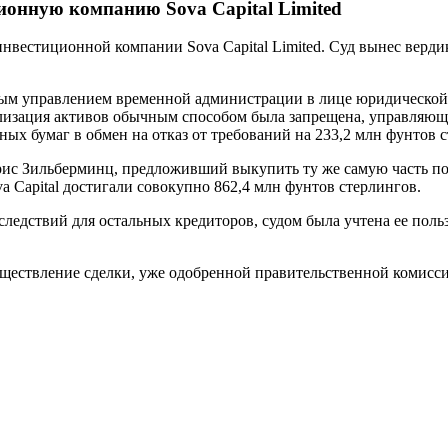
ионную компанию Sova Capital Limited
вестиционной компании Sova Capital Limited. Суд вынес вердик
м управлением временной администрации в лице юридической фир
ализация активов обычным способом была запрещена, управляющ
х бумаг в обмен на отказ от требований на 233,2 млн фунтов с
рис Зильберминц, предложивший выкупить ту же самую часть по
 Capital достигали совокупно 862,4 млн фунтов стерлингов.
оследствий для остальных кредиторов, судом была учтена ее пол
существление сделки, уже одобренной правительственной комисс