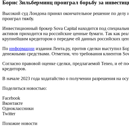
Борис Зильберминц проиграл борьбу за инвестиц
Высокий суд Лондона принял окончательное решение по делу ин
проиграл тяжбу.
Инвестиционный брокер Sova Capital находится под специальны
активов приходится на российские ценные бумаги. Так как ре
крупнейшим кредитором о передаче ей данных российских ценны
По
информации
издания Лента.ру, против сделки выступил Бо
денежными средствами. Отметим, что требования клиентов Sova
Согласно правовой оценке сделки, предлагаемой Teneo, и её п
кредиторов.
В начале 2023 года ходатайство о получении разрешения на о
Поделиться новостью:
Facebook
Вконтакте
Одноклассники
Twitter
Похожие новости