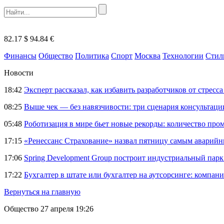
82.17 $
94.84 €
Финансы
Общество
Политика
Спорт
Москва
Технологии
Стил
Новости
18:42
Эксперт рассказал, как избавить разработчиков от стрес
08:25
Выше чек — без навязчивости: три сценария консультац
05:48
Роботизация в мире бьет новые рекорды: количество пр
17:15
«Ренессанс Страхование» назвал пятницу самым аварий
17:06
Spring Development Group построит индустриальный парк 
17:22
Бухгалтер в штате или бухгалтер на аутсорсинге: компани
Вернуться на главную
Общество
27 апреля 19:26