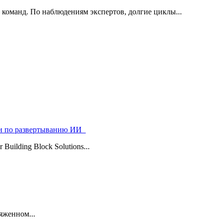
 команд. По наблюдениям экспертов, долгие циклы...
ями по развертыванию ИИ
uilding Block Solutions...
яженном...