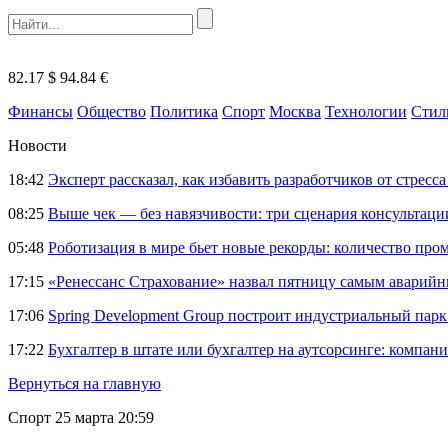
82.17 $
94.84 €
Финансы
Общество
Политика
Спорт
Москва
Технологии
Стил
Новости
18:42
Эксперт рассказал, как избавить разработчиков от стрес
08:25
Выше чек — без навязчивости: три сценария консультац
05:48
Роботизация в мире бьет новые рекорды: количество пр
17:15
«Ренессанс Страхование» назвал пятницу самым аварий
17:06
Spring Development Group построит индустриальный парк 
17:22
Бухгалтер в штате или бухгалтер на аутсорсинге: компани
Вернуться на главную
Спорт
25 марта 20:59