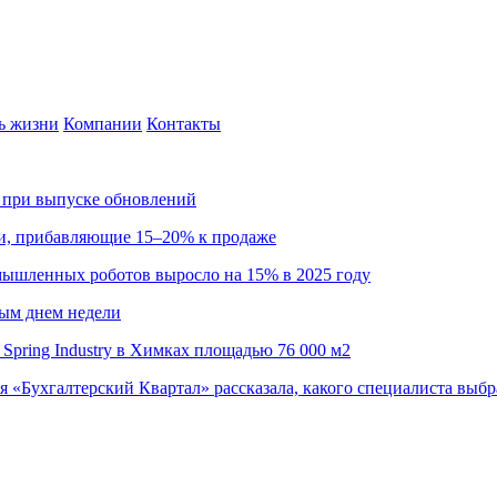
ь жизни
Компании
Контакты
са при выпуске обновлений
ии, прибавляющие 15–20% к продаже
омышленных роботов выросло на 15% в 2025 году
ным днем недели
Spring Industry в Химках площадью 76 000 м2
я «Бухгалтерский Квартал» рассказала, какого специалиста выбр