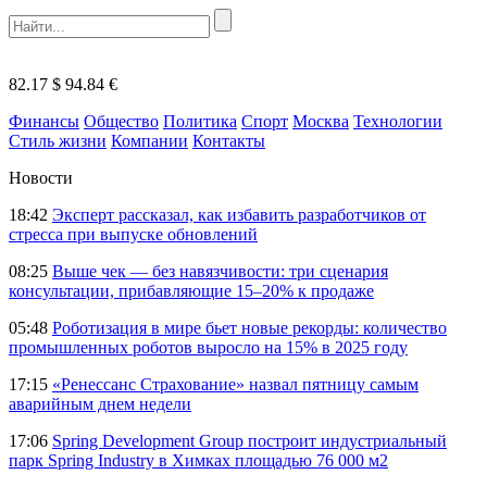
82.17 $
94.84 €
Финансы
Общество
Политика
Спорт
Москва
Технологии
Стиль жизни
Компании
Контакты
Новости
18:42
Эксперт рассказал, как избавить разработчиков от
стресса при выпуске обновлений
08:25
Выше чек — без навязчивости: три сценария
консультации, прибавляющие 15–20% к продаже
05:48
Роботизация в мире бьет новые рекорды: количество
промышленных роботов выросло на 15% в 2025 году
17:15
«Ренессанс Страхование» назвал пятницу самым
аварийным днем недели
17:06
Spring Development Group построит индустриальный
парк Spring Industry в Химках площадью 76 000 м2