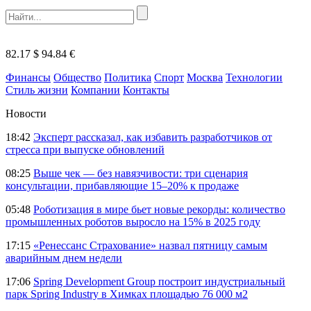
82.17 $
94.84 €
Финансы
Общество
Политика
Спорт
Москва
Технологии
Стиль жизни
Компании
Контакты
Новости
18:42
Эксперт рассказал, как избавить разработчиков от
стресса при выпуске обновлений
08:25
Выше чек — без навязчивости: три сценария
консультации, прибавляющие 15–20% к продаже
05:48
Роботизация в мире бьет новые рекорды: количество
промышленных роботов выросло на 15% в 2025 году
17:15
«Ренессанс Страхование» назвал пятницу самым
аварийным днем недели
17:06
Spring Development Group построит индустриальный
парк Spring Industry в Химках площадью 76 000 м2