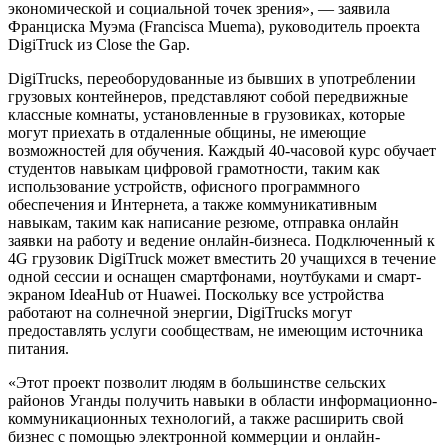
экономической и социальной точек зрения», — заявила
Франциска Муэма (Francisca Muema), руководитель проекта
DigiTruck из Close the Gap.
DigiTrucks, переоборудованные из бывших в употреблении
грузовых контейнеров, представляют собой передвижные
классные комнаты, установленные в грузовиках, которые
могут приехать в отдаленные общины, не имеющие
возможностей для обучения. Каждый 40-часовой курс обучает
студентов навыкам цифровой грамотности, таким как
использование устройств, офисного программного
обеспечения и Интернета, а также коммуникативным
навыкам, таким как написание резюме, отправка онлайн
заявки на работу и ведение онлайн-бизнеса. Подключенный к
4G грузовик DigiTruck может вместить 20 учащихся в течение
одной сессии и оснащен смартфонами, ноутбуками и смарт-
экраном IdeaHub от Huawei. Поскольку все устройства
работают на солнечной энергии, DigiTrucks могут
предоставлять услуги сообществам, не имеющим источника
питания.
«Этот проект позволит людям в большинстве сельских
районов Уганды получить навыки в области информационно-
коммуникационных технологий, а также расширить свой
бизнес с помощью электронной коммерции и онлайн-