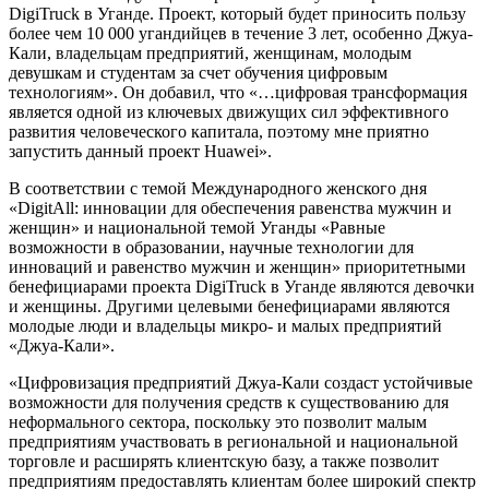
DigiTruck в Уганде. Проект, который будет приносить пользу
более чем 10 000 угандийцев в течение 3 лет, особенно Джуа-
Кали, владельцам предприятий, женщинам, молодым
девушкам и студентам за счет обучения цифровым
технологиям». Он добавил, что «…цифровая трансформация
является одной из ключевых движущих сил эффективного
развития человеческого капитала, поэтому мне приятно
запустить данный проект Huawei».
В соответствии с темой Международного женского дня
«DigitAll: инновации для обеспечения равенства мужчин и
женщин» и национальной темой Уганды «Равные
возможности в образовании, научные технологии для
инноваций и равенство мужчин и женщин» приоритетными
бенефициарами проекта DigiTruck в Уганде являются девочки
и женщины. Другими целевыми бенефициарами являются
молодые люди и владельцы микро- и малых предприятий
«Джуа-Кали».
«Цифровизация предприятий Джуа-Кали создаст устойчивые
возможности для получения средств к существованию для
неформального сектора, поскольку это позволит малым
предприятиям участвовать в региональной и национальной
торговле и расширять клиентскую базу, а также позволит
предприятиям предоставлять клиентам более широкий спектр