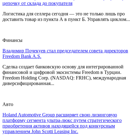
цепочку от склада до покупателя
Логистика для селлера сегодня — это не только лишь про
доставить товар из пункта А в пункт Б. Управлять циклом...
Финансы
Владимир Почекуев стал председателем совета директоров
Freedom Bank A.Ş.
Сделка создает банковскую основу для интегрированной
финансовой и цифровой экосистемы Freedom в Турции.
Freedom Holding Corp. (NASDAQ: FRHC), международная
диверсифицированная...
Авто
Holand Automotive Group расширяет свою лизинговую
платформу сегмента ультра-люкс путем стратегического
приобретения активов находящейся под конкурсным
управлением John Scotti Leasing Inc.