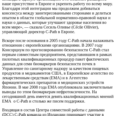
наше присутствие в Европе и укрепить работу по всему миру.
Благодаря этой интеграции мы продолжим добиваться
консенсуса между заинтересованными сторонами и делиться
опытом в области глобальной нормативно-правовой науки и
науки о данных, которые улучшают здоровье населения во
всем мире», — сказала Сесиль Оливье (Cécile Ollivier),
управляющий директор C-Path в Европе.
Вскоре после основания в 2005 году C-Path начала налаживать
отношения с европейскими организациями. В 2007 году
Консорциум по прогнозированию безопасности C-Path стал
первым совместным предприятием, представившим в рамках
пилотных квалификационных процедур пакет фактических
данных для семи биомаркеров безопасности почек в
Управление по санитарному надзору за качеством пищевых
продуктов и медикаментов США, в Европейское агентство по
лекарственным средствам (EMA) и в Агентство
фармацевтических препаратов и медицинских устройств
Японии. В мае 2008 года EMA опубликовала заключительные
выводы по этим биомаркерам нефротоксичности. На
сегодняшний день имеется девять квалификационных мнений
EMA о C-Path и столько же писем поддержки.
Входящая в состав Центра совместной работы с данными
(DCC) C-Path команда из Ирландии принимает участие в