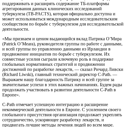
поддерживать и расширять содержание TБ-платформы
агрегирования данных клинических исследований
туберкулеза (TB-PACTS), которая официально доступна и
может использоваться международным исследовательским
сообществом по борьбе с туберкулезом для исследовательской
деятельности.
«Мы признаем и ценим выдающийся вклад Патрика О’Мира
(Patrick O’Meara), руководителя группы по работе с данными,
и всей группы по управлению данными из Ирландии в
продвижение инициатив по борьбе с туберкулезом. Их
совместные усилия сыграли ключевую роль в поддержке
глобальных нормативных стратегий и продвижении
достижений по разработке лекарств, — сказал Ричард Ливски
(Richard Liwski), главный технический директор C-Path. —
Выражаем нашу благодарность Патрику и всей группе за
значительные успехи в этих важных начинаниях. Будем рады
продолжать участвовать в развитии деятельности C-Path в
Европе».
C-Path отмечает успешную интеграцию и расширение
некоммерческой деятельности в Европе. С усилением своего
глобального присутствия организация продолжает укреплять
сотрудничество, ускоряющее разработку лекарств, и
продвигать лучшие методы лечения людей во всем мире.