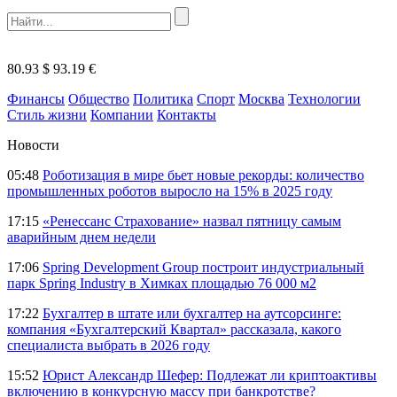
80.93 $
93.19 €
Финансы
Общество
Политика
Спорт
Москва
Технологии
Стиль жизни
Компании
Контакты
Новости
05:48
Роботизация в мире бьет новые рекорды: количество
промышленных роботов выросло на 15% в 2025 году
17:15
«Ренессанс Страхование» назвал пятницу самым
аварийным днем недели
17:06
Spring Development Group построит индустриальный
парк Spring Industry в Химках площадью 76 000 м2
17:22
Бухгалтер в штате или бухгалтер на аутсорсинге:
компания «Бухгалтерский Квартал» рассказала, какого
специалиста выбрать в 2026 году
15:52
Юрист Александр Шефер: Подлежат ли криптоактивы
включению в конкурсную массу при банкротстве?