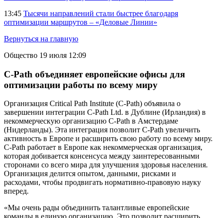
13:45
Тысячи направлений стали быстрее благодаря
оптимизации маршрутов – «Деловые Линии»
Вернуться на главную
Общество
19 июля 12:09
C-Path объединяет европейские офисы для
оптимизации работы по всему миру
Организация Critical Path Institute (C-Path) объявила о
завершении интеграции C-Path Ltd. в Дублине (Ирландия) в
некоммерческую организацию C-Path в Амстердаме
(Нидерланды). Эта интеграция позволит C-Path увеличить
активность в Европе и расширить свою работу по всему миру.
C-Path работает в Европе как некоммерческая организация,
которая добивается консенсуса между заинтересованными
сторонами со всего мира для улучшения здоровья населения.
Организация делится опытом, данными, рисками и
расходами, чтобы продвигать нормативно-правовую науку
вперед.
«Мы очень рады объединить талантливые европейские
команды в единую организацию. Это позволит расширить