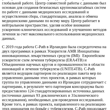
глобальной работе. Центр совместной работы с данными был
основан для создания безопасных крупномасштабных систем
по работе с данными медицинских исследований и
осуществления сбора, стандартизации, анализа и обмена
медицинскими данными по всему миру. Центр работает в
нейтральном пространстве, уделяя особое внимание
ускорению клинических исследований и улучшению методов
лечения за счет максимального использования медицинских
данных.
С 2019 года работа C-Path в Ирландии была сосредоточена на
двух программах в рамках Ускорителя AMR Инициативы
инновационных лекарственных средств (IMI): Европейском
ускорителе схем лечения туберкулеза (ERA4TB) и
Объединении научных кругов и промышленности в области
инноваций и лечения туберкулеза (UNITE4TB). C-Path
является ведущим партнером по реализации пакета мер по
управлению данными этих проектов, в рамках которых
группа по управлению данными из Ирландии сотрудничает с
партнерами, в результате чего партнерам консорциума было
предоставлено 124 стандартизированных источника данных
(источники данных 93 доклинических и 31клинического
исследования), необходимых для проведения исследований.
Кроме того, в рамках проекта, направленного на реализацию
этих инициатив по борьбе с туберкулезом, C-Path продолжает