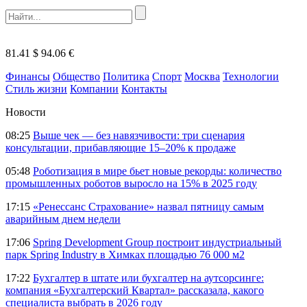
81.41 $
94.06 €
Финансы
Общество
Политика
Спорт
Москва
Технологии
Стиль жизни
Компании
Контакты
Новости
08:25
Выше чек — без навязчивости: три сценария
консультации, прибавляющие 15–20% к продаже
05:48
Роботизация в мире бьет новые рекорды: количество
промышленных роботов выросло на 15% в 2025 году
17:15
«Ренессанс Страхование» назвал пятницу самым
аварийным днем недели
17:06
Spring Development Group построит индустриальный
парк Spring Industry в Химках площадью 76 000 м2
17:22
Бухгалтер в штате или бухгалтер на аутсорсинге:
компания «Бухгалтерский Квартал» рассказала, какого
специалиста выбрать в 2026 году