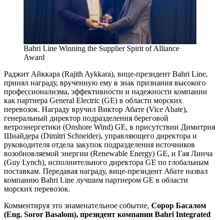
Bahri Line Winning the Supplier Spirit of Alliance
Award
Раджит Айккара (Rajith Aykkara), вице-президент Bahri Line,
принял награду, врученную ему в знак признания высокого
профессионализма, эффективности и надежности компании
как партнера General Electric (GE) в области морских
перевозок. Награду вручил Виктор Абате (Vice Abate),
генеральный директор подразделения береговой
ветроэнергетики (Onshore Wind) GE, в присутствии Димитрия
Шнайдера (Dimitri Schneider), управляющего директора и
руководителя отдела закупок подразделения источников
возобновляемой энергии (Renewable Energy) GE, и Гая Линча
(Guy Lynch), исполнительного директора GE по глобальным
поставкам. Передавая награду, вице-президент Абате назвал
компанию Bahri Line лучшим партнером GE в области
морских перевозок.
Комментируя это знаменательное событие,
Сорор Басалом
(Eng. Soror Basalom), президент компании Bahri Integrated