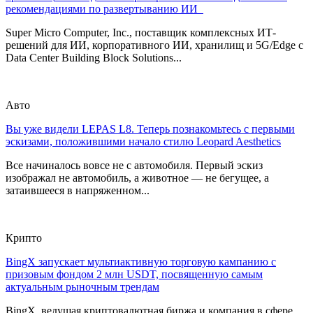
рекомендациями по развертыванию ИИ
Super Micro Computer, Inc., поставщик комплексных ИТ-
решений для ИИ, корпоративного ИИ, хранилищ и 5G/Edge с
Data Center Building Block Solutions...
Авто
Вы уже видели LEPAS L8. Теперь познакомьтесь с первыми
эскизами, положившими начало стилю Leopard Aesthetics
Все начиналось вовсе не с автомобиля. Первый эскиз
изображал не автомобиль, а животное — не бегущее, а
затаившееся в напряженном...
Крипто
BingX запускает мультиактивную торговую кампанию с
призовым фондом 2 млн USDT, посвященную самым
актуальным рыночным трендам
BingX, ведущая криптовалютная биржа и компания в сфере