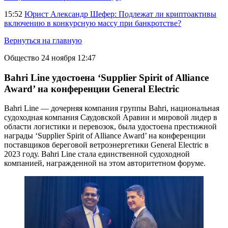
15:52
Юрист Александр Шефер: Подлежат ли криптоактивы
включению в конкурсную массу при банкротстве?
Вернуться на главную
Общество
24 ноября 12:47
Bahri Line удостоена ‘Supplier Spirit of Alliance
Award’ на конференции General Electric
Bahri Line — дочерняя компания группы Bahri, национальная
судоходная компания Саудовской Аравии и мировой лидер в
области логистики и перевозок, была удостоена престижной
награды ‘Supplier Spirit of Alliance Award’ на конференции
поставщиков береговой ветроэнергетики General Electric в
2023 году. Bahri Line стала единственной судоходной
компанией, награжденной на этом авторитетном форуме.