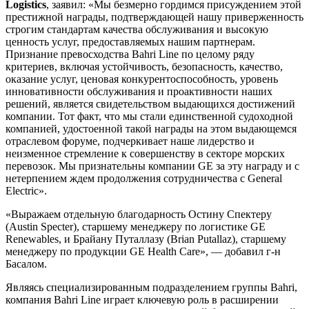
Logistics
, заявил: «Мы безмерно гордимся присуждением этой
престижной награды, подтверждающей нашу приверженность
строгим стандартам качества обслуживания и высокую
ценность услуг, предоставляемых нашим партнерам.
Признание превосходства Bahri Line по целому ряду
критериев, включая устойчивость, безопасность, качество,
оказание услуг, ценовая конкурентоспособность, уровень
инновативности обслуживания и проактивности наших
решений, является свидетельством выдающихся достижений
компании. Тот факт, что мы стали единственной судоходной
компанией, удостоенной такой награды на этом выдающемся
отраслевом форуме, подчеркивает наше лидерство и
неизменное стремление к совершенству в секторе морских
перевозок. Мы признательны компании GE за эту награду и с
нетерпением ждем продолжения сотрудничества с General
Electric».
«Выражаем отдельную благодарность Остину Спектеру
(Austin Specter), старшему менеджеру по логистике GE
Renewables, и Брайану Путаллазу (Brian Putallaz), старшему
менеджеру по продукции GE Health Care», — добавил г-н
Басалом.
Являясь специализированным подразделением группы Bahri,
компания Bahri Line играет ключевую роль в расширении