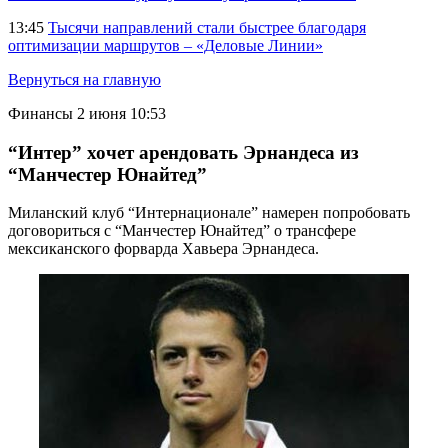
13:45
Тысячи направлений стали быстрее благодаря
оптимизации маршрутов – «Деловые Линии»
Вернуться на главную
Финансы
2 июня 10:53
“Интер” хочет арендовать Эрнандеса из
“Манчестер Юнайтед”
Миланский клуб “Интернационале” намерен попробовать
договориться с “Манчестер Юнайтед” о трансфере
мексиканского форварда Хавьера Эрнандеса.