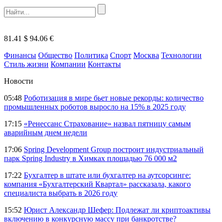
81.41 $
94.06 €
Финансы
Общество
Политика
Спорт
Москва
Технологии
Стиль жизни
Компании
Контакты
Новости
05:48
Роботизация в мире бьет новые рекорды: количество
промышленных роботов выросло на 15% в 2025 году
17:15
«Ренессанс Страхование» назвал пятницу самым
аварийным днем недели
17:06
Spring Development Group построит индустриальный
парк Spring Industry в Химках площадью 76 000 м2
17:22
Бухгалтер в штате или бухгалтер на аутсорсинге:
компания «Бухгалтерский Квартал» рассказала, какого
специалиста выбрать в 2026 году
15:52
Юрист Александр Шефер: Подлежат ли криптоактивы
включению в конкурсную массу при банкротстве?