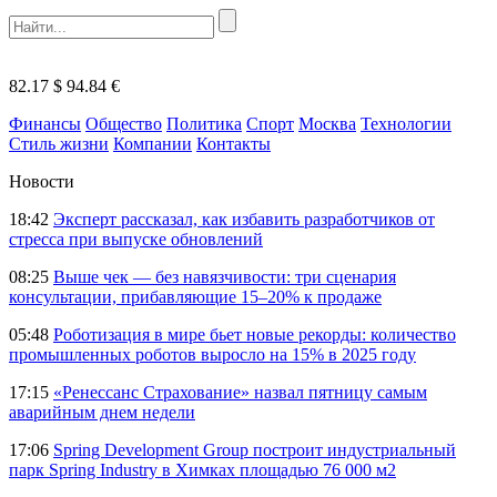
82.17 $
94.84 €
Финансы
Общество
Политика
Спорт
Москва
Технологии
Стиль жизни
Компании
Контакты
Новости
18:42
Эксперт рассказал, как избавить разработчиков от
стресса при выпуске обновлений
08:25
Выше чек — без навязчивости: три сценария
консультации, прибавляющие 15–20% к продаже
05:48
Роботизация в мире бьет новые рекорды: количество
промышленных роботов выросло на 15% в 2025 году
17:15
«Ренессанс Страхование» назвал пятницу самым
аварийным днем недели
17:06
Spring Development Group построит индустриальный
парк Spring Industry в Химках площадью 76 000 м2