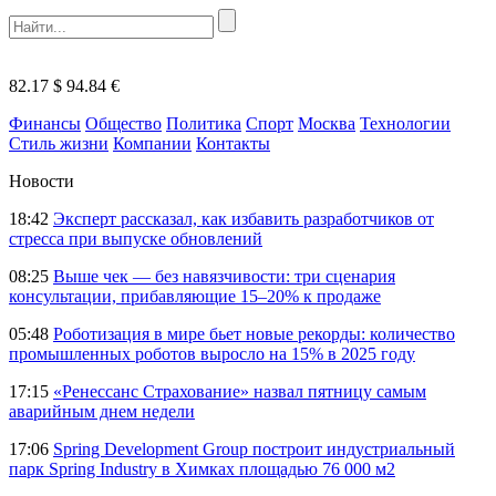
82.17 $
94.84 €
Финансы
Общество
Политика
Спорт
Москва
Технологии
Стиль жизни
Компании
Контакты
Новости
18:42
Эксперт рассказал, как избавить разработчиков от
стресса при выпуске обновлений
08:25
Выше чек — без навязчивости: три сценария
консультации, прибавляющие 15–20% к продаже
05:48
Роботизация в мире бьет новые рекорды: количество
промышленных роботов выросло на 15% в 2025 году
17:15
«Ренессанс Страхование» назвал пятницу самым
аварийным днем недели
17:06
Spring Development Group построит индустриальный
парк Spring Industry в Химках площадью 76 000 м2