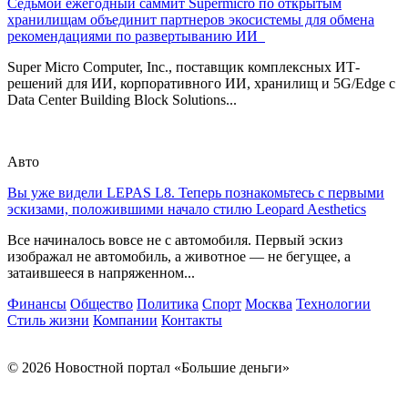
Седьмой ежегодный саммит Supermicro по открытым
хранилищам объединит партнеров экосистемы для обмена
рекомендациями по развертыванию ИИ
Super Micro Computer, Inc., поставщик комплексных ИТ-
решений для ИИ, корпоративного ИИ, хранилищ и 5G/Edge с
Data Center Building Block Solutions...
Авто
Вы уже видели LEPAS L8. Теперь познакомьтесь с первыми
эскизами, положившими начало стилю Leopard Aesthetics
Все начиналось вовсе не с автомобиля. Первый эскиз
изображал не автомобиль, а животное — не бегущее, а
затаившееся в напряженном...
Финансы
Общество
Политика
Спорт
Москва
Технологии
Стиль жизни
Компании
Контакты
© 2026 Новостной портал «Большие деньги»