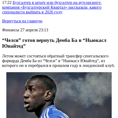
17:22
Бухгалтер в штате или бухгалтер на аутсорсинге:
компания «Бухгалтерский Квартал» рассказала, какого
специалиста выбрать в 2026 году
Вернуться на главную
Финансы
27 апреля 23:13
“Челси” готов вернуть Демба Ба в “Ньюкасл
Юнайтед”
Летом может состояться обратный трансфер сенегальского
форварда Демба Ба из “Челси” в “Ньюкасл Юнайтед”, из
которого он и перебрался в прошлом году в лондонский клуб.