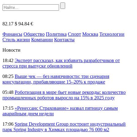
82.17 $
94.84 €
Финансы
Общество
Политика
Спорт
Москва
Технологии
Стиль жизни
Компании
Контакты
Новости
18:42
Эксперт рассказал, как избавить разработчиков от
стресса при выпуске обновлений
08:25
Выше чек — без навязчивости: три сценария
консультации, прибавляющие 15–20% к продаже
05:48
Роботизация в мире бьет новые рекорды: количество
промышленных роботов выросло на 15% в 2025 году
17:15
«Ренессанс Страхование» назвал пятницу самым
аварийным днем недели
17:06
Spring Development Group построит индустриальный
парк Spring Industry в Химках площадью 76 000 м2