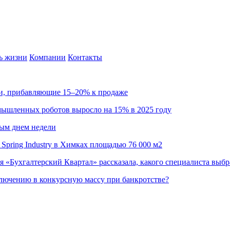
ь жизни
Компании
Контакты
ии, прибавляющие 15–20% к продаже
омышленных роботов выросло на 15% в 2025 году
ным днем недели
Spring Industry в Химках площадью 76 000 м2
я «Бухгалтерский Квартал» рассказала, какого специалиста выбр
ючению в конкурсную массу при банкротстве?