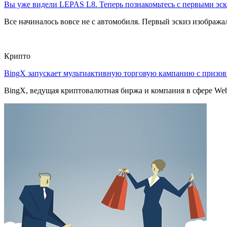
Вы уже видели LEPAS L8. Теперь познакомьтесь с первыми эск
Все начиналось вовсе не с автомобиля. Первый эскиз изображал
Крипто
BingX запускает мультиактивную торговую кампанию с приз
BingX, ведущая криптовалютная биржа и компания в сфере Web