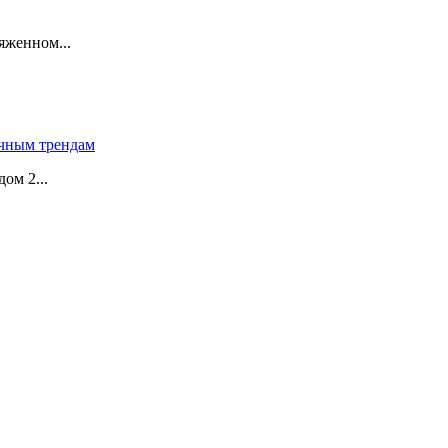
яженном...
чным трендам
ом 2...