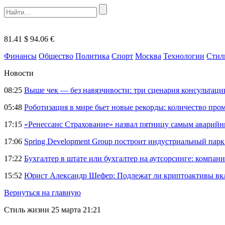
81.41 $
94.06 €
Финансы
Общество
Политика
Спорт
Москва
Технологии
Стил
Новости
08:25
Выше чек — без навязчивости: три сценария консультац
05:48
Роботизация в мире бьет новые рекорды: количество пр
17:15
«Ренессанс Страхование» назвал пятницу самым аварий
17:06
Spring Development Group построит индустриальный парк 
17:22
Бухгалтер в штате или бухгалтер на аутсорсинге: компани
15:52
Юрист Александр Шефер: Подлежат ли криптоактивы вкл
Вернуться на главную
Стиль жизни
25 марта 21:21