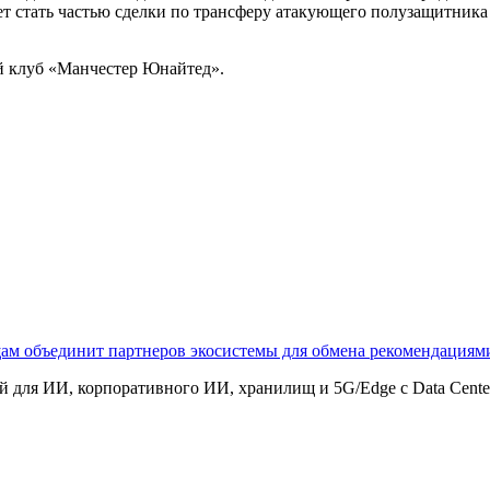
ет стать частью сделки по трансферу атакующего полузащитника
ий клуб «Манчестер Юнайтед».
щам объединит партнеров экосистемы для обмена рекомендаци
 для ИИ, корпоративного ИИ, хранилищ и 5G/Edge с Data Center B