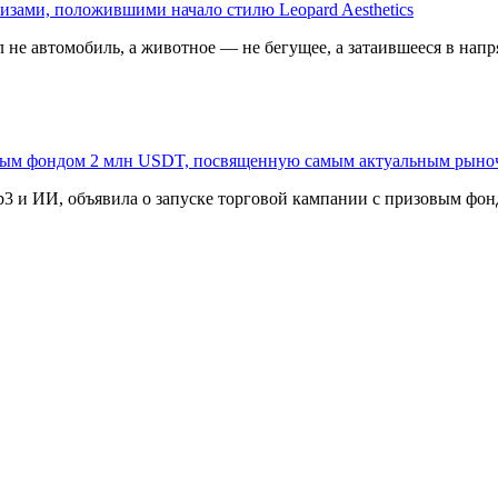
изами, положившими начало стилю Leopard Aesthetics
 не автомобиль, а животное — не бегущее, а затаившееся в напр
овым фондом 2 млн USDT, посвященную самым актуальным рыно
3 и ИИ, объявила о запуске торговой кампании с призовым фонд