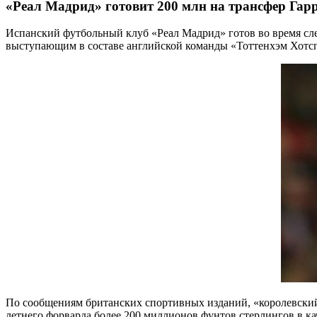
«Реал Мадрид» готовит 200 млн на трансфер Гар
Испанский футбольный клуб «Реал Мадрид» готов во время с
выступающим в составе английской команды «Тоттенхэм Хотс
По сообщениям британских спортивных изданий, «королевский 
летнего форварда более 200 миллионов фунтов стерлингов в ка