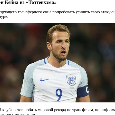
ри Кейна из «Тоттенхэма»
ледующего трансферного окна попробовать усилить свою атак
пур».
клуб» готов побить мировой рекорд по трансферам, по информа
честве компенсации.