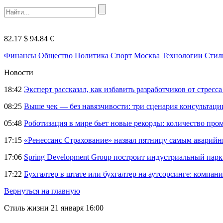
82.17 $
94.84 €
Финансы
Общество
Политика
Спорт
Москва
Технологии
Стил
Новости
18:42
Эксперт рассказал, как избавить разработчиков от стрес
08:25
Выше чек — без навязчивости: три сценария консультац
05:48
Роботизация в мире бьет новые рекорды: количество пр
17:15
«Ренессанс Страхование» назвал пятницу самым аварий
17:06
Spring Development Group построит индустриальный парк 
17:22
Бухгалтер в штате или бухгалтер на аутсорсинге: компани
Вернуться на главную
Стиль жизни
21 января 16:00