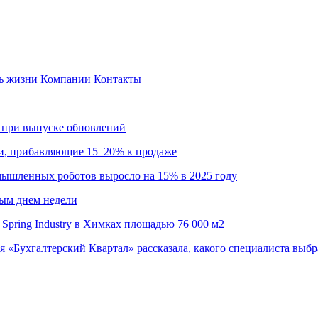
ь жизни
Компании
Контакты
са при выпуске обновлений
ии, прибавляющие 15–20% к продаже
омышленных роботов выросло на 15% в 2025 году
ным днем недели
Spring Industry в Химках площадью 76 000 м2
я «Бухгалтерский Квартал» рассказала, какого специалиста выбр