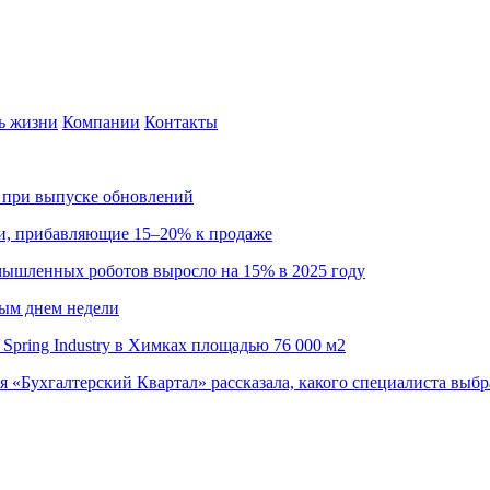
ь жизни
Компании
Контакты
са при выпуске обновлений
ии, прибавляющие 15–20% к продаже
омышленных роботов выросло на 15% в 2025 году
ным днем недели
Spring Industry в Химках площадью 76 000 м2
я «Бухгалтерский Квартал» рассказала, какого специалиста выбр