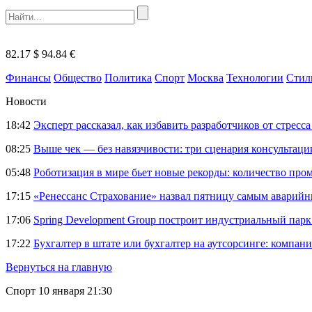
82.17 $
94.84 €
Финансы
Общество
Политика
Спорт
Москва
Технологии
Стил
Новости
18:42
Эксперт рассказал, как избавить разработчиков от стрес
08:25
Выше чек — без навязчивости: три сценария консультац
05:48
Роботизация в мире бьет новые рекорды: количество пр
17:15
«Ренессанс Страхование» назвал пятницу самым аварий
17:06
Spring Development Group построит индустриальный парк 
17:22
Бухгалтер в штате или бухгалтер на аутсорсинге: компани
Вернуться на главную
Спорт
10 января 21:30