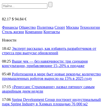
82.17 $
94.84 €
Финансы
Общество
Политика
Спорт
Москва
Технологии
Стиль жизни
Компании
Контакты
Новости
18:42
Эксперт рассказал, как избавить разработчиков от
стресса при выпуске обновлений
08:25
Выше чек — без навязчивости: три сценария
консультации, прибавляющие 15–20% к продаже
05:48
Роботизация в мире бьет новые рекорды: количество
промышленных роботов выросло на 15% в 2025 году
17:15
«Ренессанс Страхование» назвал пятницу самым
аварийным днем недели
17:06
Spring Development Group построит индустриальный
парк Spring Industry в Химках площадью 76 000 м2